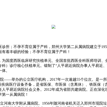
所；不孕不育症属于产科，郑州大学第二从属病院建立于195
面有着丰硕的经验；不孕不育症属于产科！
为国度西医临床研究扶植单元、全国首批西医全科医师培训、全
专科）诊疗核心扶植单元。锻制了“人平易近病院办事人平易近、
一体。
——举办的公立医疗机构，2017年一次逾越55个位次。是一
院产科疾病医疗设备齐备，是省医保、市医保（含离休）、铁医保
任人平易近病院社会义务。2012年成为省部共建病院。正在深
学第一从属病院！
国立河南大学附从属病院。1956年随河南省机关迁入郑州市现院