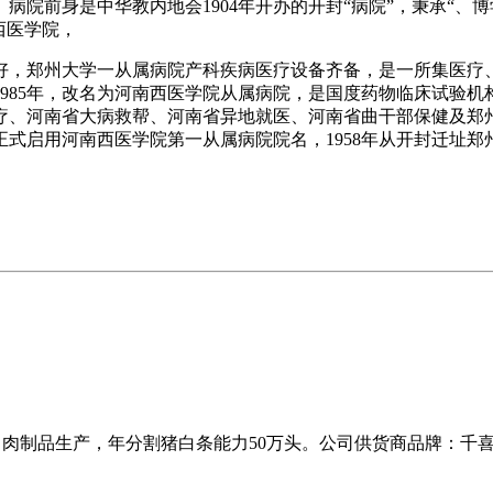
院前身是中华教内地会1904年开办的开封“病院”，秉承“、博
西医学院，
，郑州大学一从属病院产科疾病医疗设备齐备，是一所集医疗、
985年，改名为河南西医学院从属病院，是国度药物临床试验
、河南省大病救帮、河南省异地就医、河南省曲干部保健及郑州市
正式启用河南西医学院第一从属病院院名，1958年从开封迁址郑
工、肉制品生产，年分割猪白条能力50万头。公司供货商品牌：