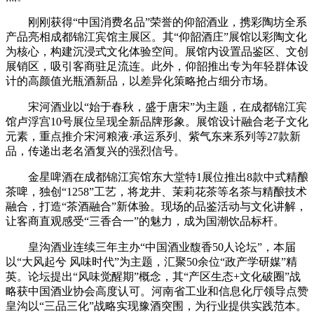
刚刚获得“中国消费名品”荣誉的仰韶酒业，携彩陶坊全系
产品亮相成都锦江宾馆主展区。其“仰韶酒庄”展馆以彩陶文化
为核心，构建沉浸式文化体验空间。展馆内设置品鉴区、文创
展销区，吸引客商驻足流连。此外，仰韶推出专为年轻群体设
计的高颜值光瓶酒新品，以差异化策略抢占细分市场。
宋河酒业以“始于春秋，盛于唐宋”为主题，在成都锦江宾
馆卢浮宫10号展位呈现全新品牌形象。展馆设计融合老子文化
元素，重点推介宋河粮液·承运系列、紫气东来系列等27款新
品，传递出老名酒复兴的强烈信号。
金星啤酒在成都锦江宾馆东大堂特1展位推出8款中式精酿
茶啤，独创“1258”工艺，将龙井、茉莉花茶等名茶与精酿技术
融合，打造“茶酒融合”新体验。现场的品鉴活动与文化讲解，
让客商直观感受“三香合一”的魅力，成为国潮饮品标杆。
皇沟酒业连续三年主办“中国酒业馥香50人论坛”，本届
以“大风起兮 风味时代”为主题，汇聚50余位“政产学研媒”精
英。论坛提出“风味觉醒期”概念，其“产区生态+文化破圈”战
略获中国酒业协会高度认可。河南省工业和信息化厅领导点赞
皇沟以“三品三化”战略实现豫酒突围，为行业提供实践范本。