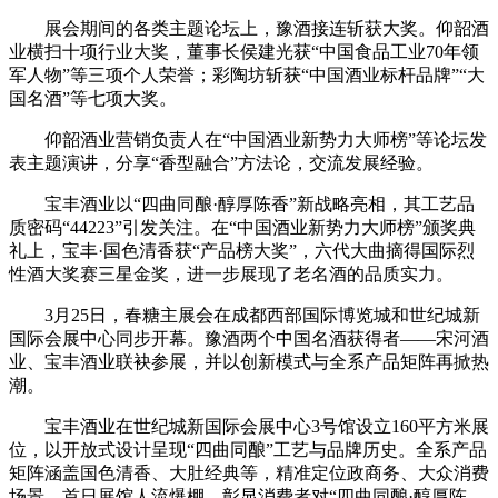
展会期间的各类主题论坛上，豫酒接连斩获大奖。仰韶酒
业横扫十项行业大奖，董事长侯建光获“中国食品工业70年领
军人物”等三项个人荣誉；彩陶坊斩获“中国酒业标杆品牌”“大
国名酒”等七项大奖。
仰韶酒业营销负责人在“中国酒业新势力大师榜”等论坛发
表主题演讲，分享“香型融合”方法论，交流发展经验。
宝丰酒业以“四曲同酿·醇厚陈香”新战略亮相，其工艺品
质密码“44223”引发关注。在“中国酒业新势力大师榜”颁奖典
礼上，宝丰·国色清香获“产品榜大奖”，六代大曲摘得国际烈
性酒大奖赛三星金奖，进一步展现了老名酒的品质实力。
3月25日，春糖主展会在成都西部国际博览城和世纪城新
国际会展中心同步开幕。豫酒两个中国名酒获得者——宋河酒
业、宝丰酒业联袂参展，并以创新模式与全系产品矩阵再掀热
潮。
宝丰酒业在世纪城新国际会展中心3号馆设立160平方米展
位，以开放式设计呈现“四曲同酿”工艺与品牌历史。全系产品
矩阵涵盖国色清香、大肚经典等，精准定位政商务、大众消费
场景。首日展馆人流爆棚，彰显消费者对“四曲同酿·醇厚陈