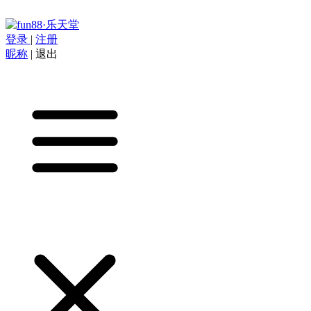
登录
|
注册
昵称
|
退出