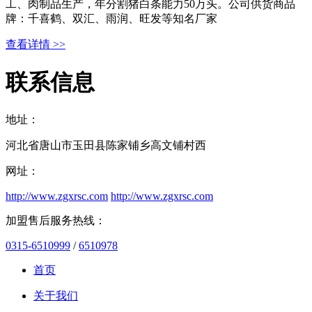
工、肉制品生产，年分割猪白条能力50万头。公司供货商品
牌：千喜鹤、双汇、雨润、旺发等知名厂家
查看详情 >>
联系信息
地址：
河北省唐山市玉田县陈家铺乡高文铺村西
网址：
http://www.zgxrsc.com
http://www.zgxrsc.com
加盟售后服务热线：
0315-6510999
/
6510978
首页
关于我们