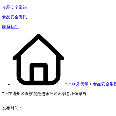
食品安全常识
食品安全资讯
联系我们
fun88·乐天堂
>
食品安全常
”正在通州区查察院走进宋庄艺术创意小镇举办
发布时间：