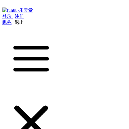
登录
|
注册
昵称
|
退出