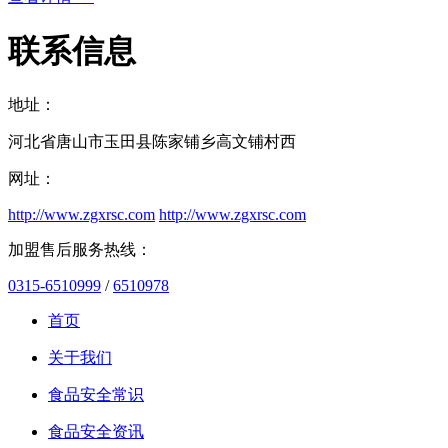
联系信息
地址：
河北省唐山市玉田县陈家铺乡高文铺村西
网址：
http://www.zgxrsc.com
http://www.zgxrsc.com
加盟售后服务热线：
0315-6510999
/
6510978
首页
关于我们
食品安全常识
食品安全资讯