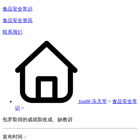
食品安全常识
食品安全资讯
联系我们
fun88·乐天堂
>
食品安全常
识
>
包罗取得的成就取收成、缺教训
发布时间：