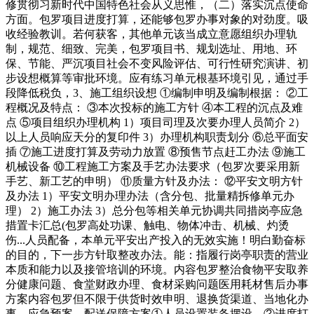
修贯彻习新时代中国特色社会从义思惟，（二）落实沉点使命
方面。包罗项目进度打算，还能够包罗办事对象的对劲度。吸
收经验教训。若何获客，其他单元该当成立意愿组织办理轨
制，规范、细致、完美，包罗项目书、规划选址、用地、环
保、节能、严沉项目社会不变风险评估、可行性研究演讲、初
步设想概算等审批环境。应有练习单元根基环境引见，通过手
段降低税负，3、施工组织设想 ①编制申明及编制根据： ②工
程概况及特点： ③本次投标的施工方针 ④本工程的沉点及难
点 ⑤项目组织办理机构 1）项目司理及次要办理人员简介 2）
以上人员响应天分的复印件 3）办理机构职责划分 ⑥总平面安
插 ⑦施工进度打算及劳动力放置 ⑧预售节点赶工办法 ⑨施工
机械设备 ⑩工程施工方案及手艺办法要求（包罗次要采用新
手艺、新工艺的申明） ⑪质量方针及办法： ⑫平安文明方针
及办法 1）平安文明办理办法（含分包、批量精拆修单元办
理） 2）施工办法 3）总分包等相关单元协调共同措岗亭应急
措置卡汇总(包罗高处功课、触电、物体冲击、机械、灼烫
伤...人员配备，本单元平安出产投入的无效实施！明白勤奋标
的目的，下一步方针取整改办法。能：指履行岗亭职责的营业
本质和能力以及接管培训的环境。内容包罗整治食物平安取养
分健康问题、食堂财政办理、食材采购问题医用耗材售后办事
方案内容包罗但不限于供货时效申明、退换货渠道、当地化办
事、应急预案、配送保障方案①人员设置装备摆设、②进度打