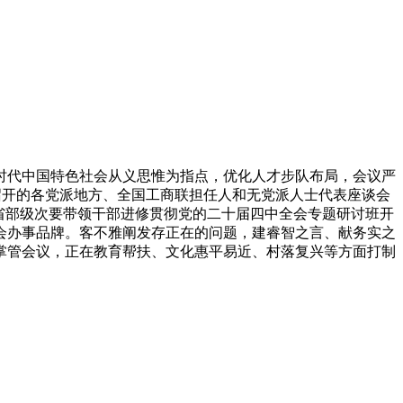
代中国特色社会从义思惟为指点，优化人才步队布局，会议严
管召开的各党派地方、全国工商联担任人和无党派人士代表座谈会
在省部级次要带领干部进修贯彻党的二十届四中全会专题研讨班开
会办事品牌。客不雅阐发存正在的问题，建睿智之言、献务实之
掌管会议，正在教育帮扶、文化惠平易近、村落复兴等方面打制