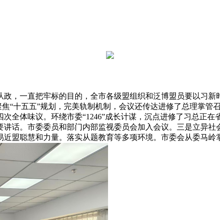
政，一直把牢标的目的，全市各级盟组织和泛博盟员要以习新时
，聚焦“十五五”规划，完美轨制机制，会议还传达进修了总理掌
次全体味议。环绕市委“1246”成长计谋，沉点进修了习总正
要讲话。市委委员和部门内部监视委员会加入会议。三是立异社
易近盟聪慧和力量。落实从题教育等多项环境。市委会从委马岭