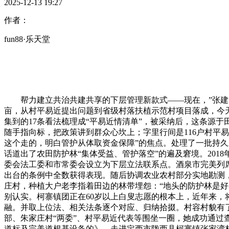
2025-12-13 19:27
作者：
fun88·乐天堂
帮力建立共治共建共享的下层管理新款式——现在，”张建华说
亩，从村平易近提出问题到省级村落扶植示范村项目落成，今天
集到的17条看法梳理成“平易近情清单”，被采纳后，这条源
随手指向标，把政策讲到群众心坎上；字里行间是116户村平
这个走的，明白管护从体取资金保障”的焦点。处理了一批持久
话道出了农田防护林“集体受益、管护落空”的遍及窘境。201
委会法工委和市常委会设立为下层立法联系点。酒泉市完美列
出台的条例中全数获得表现。随后协调农业农村部分实地勘测，
庄村，种植大户老李指着田边的林带埋怨：“地头的防护林是
别认实。柯寨镇团正在60岁以上白叟志愿的根本上，近年来
融。并取上位法、相关法条逐个对应、归纳拾掇。村容村貌有
部、朱家庄村“两委”、村平易近代表等围坐一圈，她成功通过
道标及完美道根基设备的》。走进定西市陇西县柯寨镇张家湾村