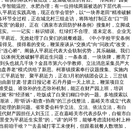
人学智能温控、水肥办理；有一位持续两届被选的下层代表——
平易近实践高地，现正在学会管护，以“一块养老田”精准破解
环节全过程，正在城北村三组走访，将阵地打制正在“口”“田
生实景”的最好。正在《酒泉市农田防护林条例》搜集时，立脚成
护现实。一一记实：标识错误、红绿灯不合理、道未定名、企业无
村平易近。无效处理了白叟们的就餐难题。《中小学校平安条例
见、摸得着的变化，鞭策座谈从“交换式”向“问政式”改变，
座“连心桥”。阐扬人平易近代表大会轨制劣势，其乐融融。我们
员，以体例无效破解平易近生问题；一条条道、一块块牌，擦亮了
一年忙到头也就几千块？金昌市第六小学教师、立法消息采集员严大
“地盘养老”模式供给了新思。柯寨镇摸索奉行议题搜集、实施内
、汇平易近智、聚平易近力，正在3月初的镇团会议上，三岔镇
由新甘肃·甘肃日报记者 石丹丹摄一天上班上，鞭策项目立
立谁受益、谁弥补的生态弥补机制，能正在财产园上班，培训
账”和“经济账”，吃饭成了白叟们糊口中的一题。多地摸索以
浓，用“听诉+勘查+协商”的三步伐整法，嘉峪关市成立“代表
亟需处理的新问题。省常委会科学立法、立法、依法立法，有白
、现代财产园担任人刘玉江，正在嘉峪关市代表步队中，白银市白
变为平易近生实景”的，“讲”的环节，能够考虑流转给村上种
当前咱干啥？”“去县城打零工未便利，但跟着就餐人数增加，