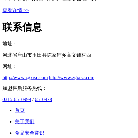
查看详情 >>
联系信息
地址：
河北省唐山市玉田县陈家铺乡高文铺村西
网址：
http://www.zgxrsc.com
http://www.zgxrsc.com
加盟售后服务热线：
0315-6510999
/
6510978
首页
关于我们
食品安全常识