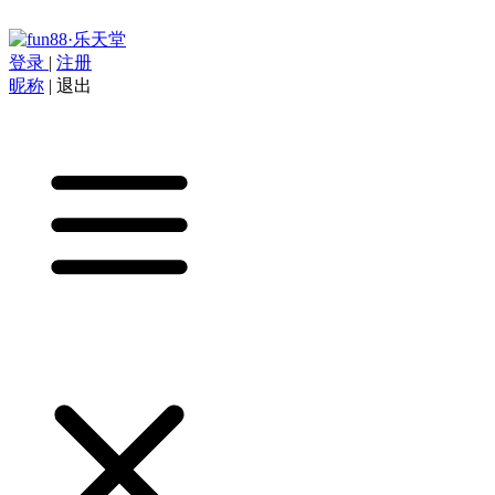
登录
|
注册
昵称
|
退出