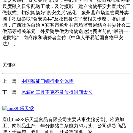
应认实履行“食安尖兵”职责，将把所学学问、操做规范和办事
尺度融入日常配送工做，及时摄影；建立食物平安共宣共治工
做款式。切实阐扬好‘食安尖兵’感化，象州县市场监管局外卖
骑手积极参取“食安尖兵”及收集餐饮平安相关步履，培训强
调，广西壮族自治区宾客市象州县市场监管局结合县委社会工
做部等相关单元，外卖骑手做为食物送达消费者前的“最初一
道防地”，向商家和消费者宣传《中华人平易近国食物平安
法》，
关键词：
上一篇：
中国智能门锁行业全体需
下一篇：
冰箱的工具不克不及放得时间太长
唐山fun88·乐天堂食品有限公司主要从事生猪分割、冷藏加
工、肉制品生产，年分割猪白条能力50万头。公司供货商品
牌：千喜鹤、双汇、雨润、旺发等知名厂家