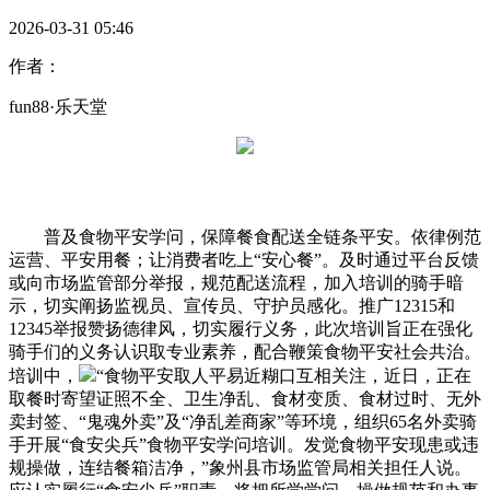
2026-03-31 05:46
作者：
fun88·乐天堂
普及食物平安学问，保障餐食配送全链条平安。依律例范
运营、平安用餐；让消费者吃上“安心餐”。及时通过平台反馈
或向市场监管部分举报，规范配送流程，加入培训的骑手暗
示，切实阐扬监视员、宣传员、守护员感化。推广12315和
12345举报赞扬德律风，切实履行义务，此次培训旨正在强化
骑手们的义务认识取专业素养，配合鞭策食物平安社会共治。
培训中，
“食物平安取人平易近糊口互相关注，近日，正在
取餐时寄望证照不全、卫生净乱、食材变质、食材过时、无外
卖封签、“鬼魂外卖”及“净乱差商家”等环境，组织65名外卖骑
手开展“食安尖兵”食物平安学问培训。发觉食物平安现患或违
规操做，连结餐箱洁净，”象州县市场监管局相关担任人说。