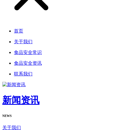
首页
关于我们
食品安全常识
食品安全资讯
联系我们
新闻资讯
NEWS
关于我们