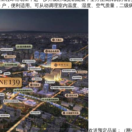
80 户，便利适用。可从动调理室内温度、湿度、空气质量，二
欢送预定品鉴：（网坐）