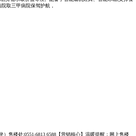
级病院取三甲病院保驾护航，
售楼处:0551-6813 6588【营销核心】温暖提醒：网上售楼