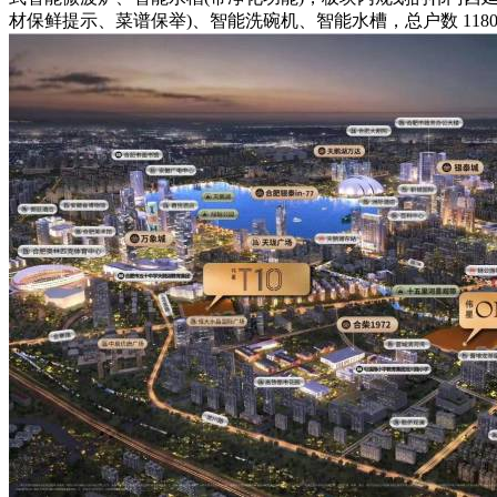
材保鲜提示、菜谱保举)、智能洗碗机、智能水槽，总户数 11