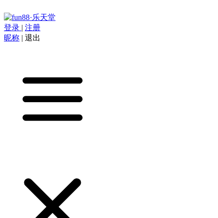
登录
|
注册
昵称
|
退出