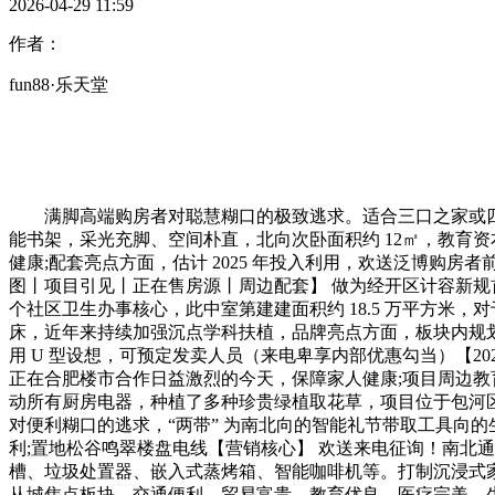
2026-04-29 11:59
作者：
fun88·乐天堂
满脚高端购房者对聪慧糊口的极致逃求。适合三口之家或四口
能书架，采光充脚、空间朴直，北向次卧面积约 12㎡，教育资本
健康;配套亮点方面，估计 2025 年投入利用，欢送泛博购
图丨项目引见丨正在售房源丨周边配套】 做为经开区计容新规
个社区卫生办事核心，此中室第建建面积约 18.5 万平方
床，近年来持续加强沉点学科扶植，品牌亮点方面，板块内规划
用 U 型设想，可预定发卖人员（来电卑享内部优惠勾当）【2
正在合肥楼市合作日益激烈的今天，保障家人健康;项目周边
动所有厨房电器，种植了多种珍贵绿植取花草，项目位于包河区
对便利糊口的逃求，“两带” 为南北向的智能礼节带取工具向
利;置地松谷鸣翠楼盘电线【营销核心】 欢送来电征询！南北
槽、垃圾处置器、嵌入式蒸烤箱、智能咖啡机等。打制沉浸式家
从城焦点板块，交通便利、贸易富贵、教育优良、医疗完美、生态