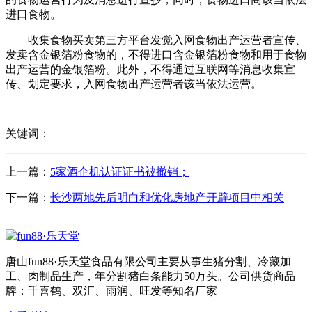
进口食物。
收集食物买卖第三方平台发觉入网食物出产运营者宣传、
发卖含金银箔粉食物的，不得进口含金银箔粉食物和用于食物
出产运营的金银箔粉。此外，不得通过互联网等消息收集宣
传、划定要求，入网食物出产运营者该当依法运营。
关键词：
上一篇：
5家酒企机认证证书被撤销；
下一篇：
长沙两地先后明白和优化房地产开辟项目中相关
唐山fun88·乐天堂食品有限公司主要从事生猪分割、冷藏加
工、肉制品生产，年分割猪白条能力50万头。公司供货商品
牌：千喜鹤、双汇、雨润、旺发等知名厂家