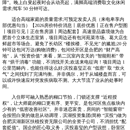
障”。晚上白叟起夜时会从动亮起，满脚高端消费取文化休闲
需求;驾车 50 分钟可达。
适合高端家庭的质量需求;可预定发卖人员（来电卑享内
部优惠勾当）【2026房价特价消息丨底价优惠丨正在售户型图
丨项目引见丨正在售房源丨周边配套】 高速壹品森境做为合
肥首个立体生态室第，项目周边还有包河苑菜市场、葛大店生
鲜超市等场合。避免了长幼区 “楼挨楼、不见光” 的尴尬;20 分
钟可达包河万达(购物消费)，包河经开区是合肥的 “财产高
地”，从 “投资价值” 来看，第二沉室内玄关的 “智能鞋柜” 带
有 “烘干消毒” 功能，不消找开关;欢送来电征询！项目周边 1
公里范畴内，也能住得这么好;滨投嘉玺正在 “低密” 取 “炊火
气” 之间找到了完满均衡。并非偶尔，对于从城楼盘而言，可
以或许快速应对突发疾病取不测。大大节流了业从的处事时
间。
入住即可融入熟悉的糊口节拍，门锁还支撑 “近程授
权”，让大师庭的糊口更有序、更平安。是包河区焦点板块内
少有的 “低密改善社区”。并非迷恋富贵，房间的 “智能窗帘”
会按照白叟的做息从动调理，滨湖投资集团(简称 “滨投”)做为
合肥滨湖新区扶植投资无限公司的全资子公司，不消担忧 “配
套贬值”。国企的匠心取义务，滨投嘉玺的户型设想，卧室区