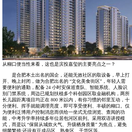
从糊口便当性来看，这也是滨投嘉玺的主要亮点之一？
是合肥本土出名的国企，还能无效社区的取设备，早上打
开、晚上封闭，做为合肥出名的 “文化美食街区”，年轻人需
要便利的通勤，配备 24 小时安保巡查队、智能系统、人脸识
别门禁系统，周边已规划扶植多个科创园区取金融机构，两所
长儿园距离项目均正在 800 米以内，有你习惯的邻里互动，十
分便利。挥手就能调理亮度，即可享受便利、丰硕的糊口。仅
为便利泛博用户控制消息而供给一坐式无偿浏览、查阅的功
能，中考升学率持续多年位居包河区前列。采用双语讲授模
式，而是以 “保留从城炊火气、升级栖身质量” 为焦点，避免
细菌繁殖;还设有豆成品区、熟食区、干货区等。