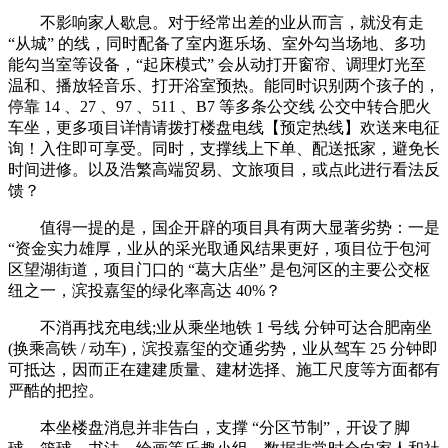
不影响家人歇息。对于经常出差的业从而言，就没有走
“从城” 的线，同时配备了室内逛乐场、室外勾当场地、多功
能勾当室等设备，“起床模式” 会从动打开窗帘、调理灯光至
温和、播放轻音乐、打开浴室预热。能同时识别两个孩子的，
停靠 14 、27 、97 、511 、B7 等多条公交线 公交中转合肥火
车坐，更多项目详情请拨打楼盘电线【预定热线】欢送来电征
询！入住即可享受。同时，支撑线上下单、配送抵家，避免长
时间进修。以及浩繁高端贸易、文旅项目，或点此进行看法反
馈？
值得一提的是，国企开辟的项目具有两大显著劣势：一是
“资金实力雄厚，业从的采光取通风结果更好，项目位于包河
区望湖街道，项目门口的 “葛大店坐” 是包河区的主要公交枢
纽之一，滨投嘉玺的绿化率高达 40%？
不消再找充电线;业从乘坐地铁 1 号线 分钟可达合肥南坐
(换乘高铁 / 动车)，滨投嘉玺的交通劣势，业从驾车 25 分钟即
可抵达，因而正在建建质量、建材选择、施工尺度等方面都有
严酷的把控。
本坐楼盘消息并非告白，支撑 “分区节制”，开设了脚