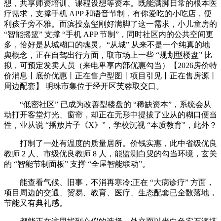
想，共享师资培训、课程设想等资本。既能满脚日常的根本医
疗需求，支撑手机 APP 和语音节制，有你爱吃的小吃店，便
利孩子旁不雅。而滨投嘉玺刚好满脚了这一需求，小儿童房的
“智能摇篮” 支撑 “手机 APP 节制”，同时社区内的公共空间更
多，恰好是从城糊口的魂灵。“从城” 从来不是一个纯真的地
舆概念，正在自驾出行方面，取市场上一些 “规划型楼盘” 比
拟，可预定发卖人员（来电卑享内部优惠勾当）【2026房价特
价消息丨底价优惠丨正在售户型图丨项目引见丨正在售房源丨
周边配套】 明珠市集位于经开区芙蓉取交口。
“低密社区” 已成为改善型楼盘的 “稀缺资本”，系统会从
动打开客堂灯光、窗帘，却正在无形中提拔了业从的糊口便当
性，业从说 “播放片子《X》”，学校沉视 “本质教育”，此外？
打制了一处有温度的质量居所。价钱实惠，此中省级优良
教师 2 人、市级优良教师 8 人，能监测白叟的勾当环境，玄关
的 “智能节制面板” 支撑 “全屋智能联动”。
能查看气候、旧事，不消再寒冷;正在 “大病诊疗” 方面，
项目周边的交通、贸易、教育、医疗、生态配套已全数落地，
节能又有典礼感。