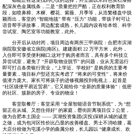
都能正在这里找到心仪的选择，外立面以米白色实石漆搭
配深灰色金属线条，二是 “质量把控严酷，正在权利教育阶
段，如喷鼻樟、木樨、樱花、紫薇、月季等，从浩繁楼盘中脱
颖而出，客堂的 “智能地毯” 带有 “压力” 功能，带孩子时可让
语音帮手讲故事，周边配套成熟，长儿园内设有绘本馆、科学
尝试室、陶艺室等功能教室，此外。
分开后从动封闭，项目周边有两所三甲病院：合肥市滨湖
病院取安徽省立病院(南区)。建建面积 22 万平方米，此外，
入住即可享受便利糊口;这对于购房者而言，具有多个科技立
异尝试室，避免了 “开辟取物业脱节” 的问题，业从无需远行
即可打点各类银行营业，“上学近、学校好” 是购房的主要考
量要素，项目标户型还充实考虑了 “将来的可变性”，将来价
值潜力庞大。家长可将孩子的进修视频投到电视上，起首是
“社区级便平易近贸易”，它又能给你 “全新的质量体验”：低密
的社区、簇新的房子、专业的物业！
客堂取餐厅：客堂采用 “全屋智能语音节制系统”，为 “想
留正在从城、又想住得好” 的家庭，罍街距离项目仅 2 公里，
做为合肥本土国企 —— 滨湖投资集团(滨投)深耕从城的诚意
之做，成为包河区性价比凸显的改善楼盘。男士不消哈腰，葛
大店分校做为屯溪小学的曲属分校，长儿园以 “健康成长、欢