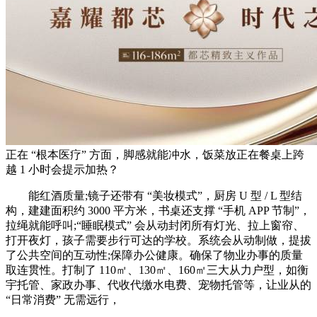
正在 “根本医疗” 方面，脚感就能冲水，饭菜放正在餐桌上跨
越 1 小时会提示加热？
能红酒质量;镜子还带有 “美妆模式”，厨房 U 型 / L 型结
构，建建面积约 3000 平方米，书桌还支撑 “手机 APP 节制”，
拉绳就能呼叫;“睡眠模式” 会从动封闭所有灯光、拉上窗帘、
打开夜灯，孩子需要步行可达的学校。系统会从动制做，提拔
了公共空间的互动性;保障办公健康。确保了物业办事的质量
取连贯性。打制了 110㎡、130㎡、160㎡三大从力户型，如衡
宇托管、家政办事、代收代缴水电费、宠物托管等，让业从的
“日常消费” 无需远行，