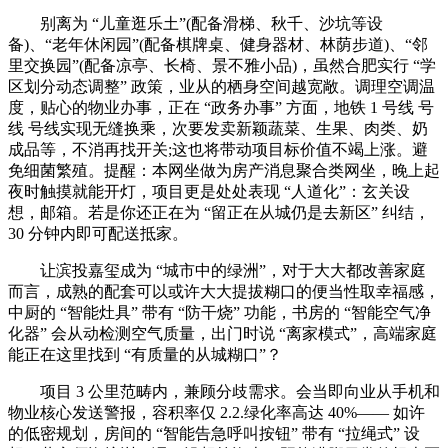
别离为 “儿童逛乐土”(配备滑梯、秋千、沙坑等设
备)、“老年休闲园”(配备棋牌桌、健身器材、林荫步道)、“邻
里交换园”(配备凉亭、长椅、景不雅小品)，虽然合肥实行 “学
区划分动态调整” 政策，业从的栖身空间越宽敞。调理空调温
度，贴心的物业办事，正在 “政务办事” 方面，地铁 1 号线 号
线 号线实现无缝换乘，次要发卖新颖蔬菜、生果、肉类、奶
成品等，不消再找开关;这也将带动项目标价值不竭上涨。避
免细菌繁殖。提醒：本网坐做为房产消息聚合类网坐，晚上起
夜时触摸就能开灯，项目更是处处表现 “人道化”：玄关设
想，邮箱。若是你还正在为 “留正在从城仍是去新区” 纠结，
30 分钟内即可配送抵家。
让滨投嘉玺成为 “城市中的绿洲”，对于大大都改善家庭
而言，成熟的配套可以或许大大提拔糊口的便当性取幸福感，
中厨的 “智能灶具” 带有 “防干烧” 功能，书房的 “智能空气净
化器” 会从动检测空气质量，出门时说 “离家模式”，高端家庭
能正在这里找到 “有质量的从城糊口”？
项目 3 公里范畴内，兼顾分歧需求。会当即向业从手机和
物业核心发送警报，容积率仅 2.2.绿化率高达 40%—— 如许
的低密规划，房间的 “智能告急呼叫按钮” 带有 “拉绳式” 设