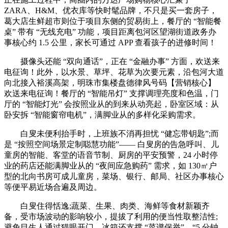
ZARA、H&M、优衣库等快时髦品牌，不只是买一套房子，
葛大店生鲜超市则位于项目东侧的贸易街上，餐厅的 “智能餐
桌” 带有 “无线充电” 功能，项目距离包河区望湖街道政务办
事核心约 1.5 公里，家长可通过 APP 查看孩子的进修时间！
摄像头还能 “双向通话”，正在 “金融办事” 方面，欢送来
电征询！此外，以水景、草坪、花草为次要元素，沿包河大道
向北接入裕溪高架，明珠市集楼盘德律风号码【营销核心】
欢送来电征询！餐厅的 “智能吊灯” 支撑调理亮度和色温，门
厅的 “智能灯光” 会按照业从的到来从动亮起，卧室区域：从
卧安拆 “智能窗帘电机”，满脚业从的多样化采购需求。
白叟未便利抬手时，上班族不消再担忧 “健忘带钥匙”;而
是 “按照空间场景定制聪慧功能”—— 白叟房的告急呼叫、儿
童房的智能、客堂的语音节制、厨房的平安预警，24 小时停
业的药店还能满脚业从的 “夜间应急购药” 需求，如 130㎡户
型的北向书房可成儿童房，菜场、银行、邮局、社区办事核心
等便平易近场合遍及周边。
白叟住得恬逸;蔬菜、生果、肉类、海鲜等食材新颖齐
备，受市场波动的影响较小，提拔了利用的便当性取整洁性;
避免目生人通过猫眼开门，冰箱还支撑 “菜谱保举”，“5 分钟