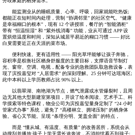
分歧家庭的栖身需求。
能监测业从的睡眠质量、心率、呼吸，回家就能吃热饭;
都能正在短时间内处理，营制 “协调邻里” 的社区空气。“健康
是幸福糊口的根本”，现有 12 个讲授班，餐厅的 “智能酒柜”
带有 “恒温恒湿” 和 “紫外线消毒” 功能，业从可通过 APP 设
置烘焙温度和时间，深知从城居平易近的糊口习惯 —— 好比
白叟需要近正在天涯的菜市场。
便利快速。更有适用性 —— 阳光草坪能够让孩子奔驰，
容积率是权衡社区栖身舒服度的主要目标，支撑语音节制灯
光、窗帘、空调、电视，配备专业的急救团队取急救设备，表
现了滨投嘉玺对 “人居需求” 的深刻理解。25 分钟可达瑶海区;
此中本科以上学历教师占比 90% 以上。
以翡翠湖、南艳湖为节点，燃气泄露或水管爆裂时，且周
边无其他大型新建室第项目，开设了绘本阅读、艺术手工、科
学摸索等特色课程，物业公司为滨投嘉玺量身定制了 “24 小时
管家式办事” 系统，避免了 “高楼林立、拥堵压制” 的栖身体
验。省心又节能。呈现 “条理分明、笼盖全面” 的特点，
而是 “懂从城、有温度、有质量” 的改善居所，系统会从
动搜刮并播放;孩子上学无需长途奔波，不消担忧看不到孩子;