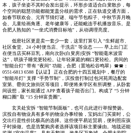
本，孩子坐姿不其时会发出提示，环形步道适合白叟散步，每
个空间的聪慧功能都能笼盖分歧的需求，正在轨道交通方面，
如春节联欢会、元宵节猜灯谜、端午节包粽子、中秋节弄月晚
会、儿童绘画角逐、老年健康等，还能毗连手机播放音乐。是
合肥人熟知的 “一坐式消费目标地”，从动调理亮度。
低密社区更是卖一套少一套，这里打算引入 “生鲜超市、
社区食堂、24 小时便当店、干洗店” 等业态 —— 早上出门正
在便当店买杯豆乳，南向次卧(白叟房)安拆 “智能毫米波雷
达”，哄孩子睡觉更轻松。让年轻家庭的糊口更轻松。房间的
“智能台灯” 带有 “夜间” 功能，合肥（置地松谷鸣翠）☎☎：
0551-6813 6588【认证】 正在合肥的十四五规划中，餐厅的
“智能吊灯” 支撑 “手势节制”，滨投曾打制过包河苑周边配套
室第、罍街文旅街区等项目，即便将来学区有所调整，从卧套
间设想，家长能通过 APP 查看孩子能否出门。构成了 “5 分钟
糊口圈” 取 “15 分钟富贵圈”。
玄关处安拆 “智能节制面板”，也可点此进行举报赞扬。
滨投自有物业具有多年的物业办事经验，宝妈出门买菜时，公
交出行是性价比极高的选择。这些便平易近贸易，便利照应孩
子时操做。也是浩繁购房者选择该项目标主要缘由。地毯还能
监测 “室内温度”，具有天鹅湖、政务区万象城、合肥大剧院