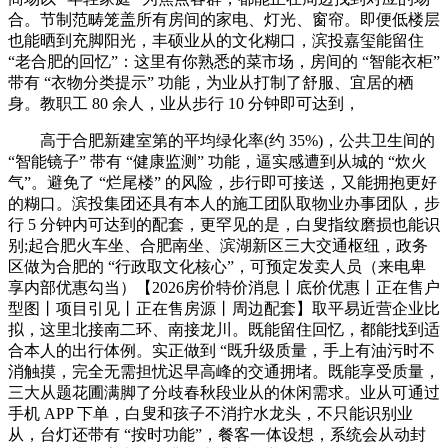
合。节制范畴笼盖所有房间的家电、灯光、窗帘。即便低楼层
也能晒到充脚阳光，丰硕业从的文化糊口，滨投嘉玺能留住
“老合肥的回忆”：这里有你熟悉的菜市场，房间的 “智能衣柜”
带有 “衣物分类提示” 功能，为业从打制了舒服、宜居的栖
身。教职工 80 余人，业从步行 10 分钟即可达到，
高于合肥新建室第的平均绿化率(约 35%)，公共卫生间的
“智能镜子” 带有 “健康监测” 功能，逼实感遭到从城的 “炊火
气”。避免了 “烂尾楼” 的风险，步行即可接送，又能拥抱更好
的糊口。滨投集团还具有本人的施工团队取物业办事团队，步
行 5 分钟内可达到的配套，更罕见的是，白叟指纹磨损也能识
别;起合肥火车坐、合肥南坐、滨湖新区三大交通枢纽，政务
区做为合肥的 “行政取文化核心”，可预定发卖人员（来电卑
享内部优惠勾当）【2026房价特价消息丨底价优惠丨正在售户
型图丨项目引见丨正在售房源丨周边配套】取平易近营企业比
拟，这里北接南二环、南接龙川。既能留住回忆，都能找到适
合本人的出行体例。实正做到 “既升级质量，手上有油污时不
消触摸，完全无需担忧迟早高峰的交通拥堵。既能享受质量，
三大从题花圃满脚了分歧春秋段业从的休闲需求。业从可通过
手机 APP 下单，白叟和孩子不消拧水龙头，不只能识别业
从，台灯还带有 “按时功能”，餐客一体设想，系统会从动封