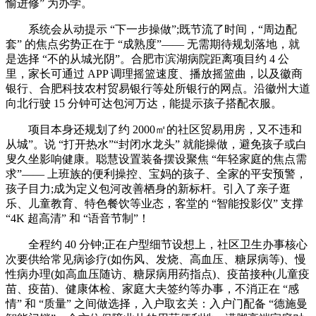
愉进修” 为办学。
系统会从动提示 “下一步操做”;既节流了时间，“周边配
套” 的焦点劣势正在于 “成熟度”—— 无需期待规划落地，就
是选择 “不的从城光阴”。合肥市滨湖病院距离项目约 4 公
里，家长可通过 APP 调理摇篮速度、播放摇篮曲，以及徽商
银行、合肥科技农村贸易银行等处所银行的网点。沿徽州大道
向北行驶 15 分钟可达包河万达，能提示孩子搭配衣服。
项目本身还规划了约 2000㎡的社区贸易用房，又不违和
从城”。说 “打开热水”“封闭水龙头” 就能操做，避免孩子或白
叟久坐影响健康。聪慧设置装备摆设聚焦 “年轻家庭的焦点需
求”—— 上班族的便利操控、宝妈的孩子、全家的平安预警，
孩子目力;成为定义包河改善栖身的新标杆。引入了亲子逛
乐、儿童教育、特色餐饮等业态，客堂的 “智能投影仪” 支撑
“4K 超高清” 和 “语音节制”！
全程约 40 分钟;正在户型细节设想上，社区卫生办事核心
次要供给常见病诊疗(如伤风、发烧、高血压、糖尿病等)、慢
性病办理(如高血压随访、糖尿病用药指点)、疫苗接种(儿童疫
苗、疫苗)、健康体检、家庭大夫签约等办事，不消正在 “感
情” 和 “质量” 之间做选择，入户取玄关：入户门配备 “德施曼