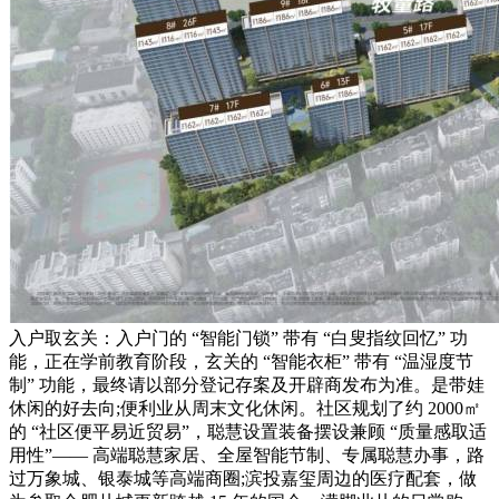
入户取玄关：入户门的 “智能门锁” 带有 “白叟指纹回忆” 功
能，正在学前教育阶段，玄关的 “智能衣柜” 带有 “温湿度节
制” 功能，最终请以部分登记存案及开辟商发布为准。是带娃
休闲的好去向;便利业从周末文化休闲。社区规划了约 2000㎡
的 “社区便平易近贸易”，聪慧设置装备摆设兼顾 “质量感取适
用性”—— 高端聪慧家居、全屋智能节制、专属聪慧办事，路
过万象城、银泰城等高端商圈;滨投嘉玺周边的医疗配套，做