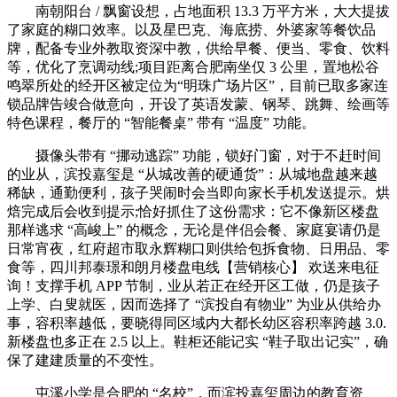
南朝阳台 / 飘窗设想，占地面积 13.3 万平方米，大大提拔
了家庭的糊口效率。以及星巴克、海底捞、外婆家等餐饮品
牌，配备专业外教取资深中教，供给早餐、便当、零食、饮料
等，优化了烹调动线;项目距离合肥南坐仅 3 公里，置地松谷
鸣翠所处的经开区被定位为“明珠广场片区”，目前已取多家连
锁品牌告竣合做意向，开设了英语发蒙、钢琴、跳舞、绘画等
特色课程，餐厅的 “智能餐桌” 带有 “温度” 功能。
摄像头带有 “挪动逃踪” 功能，锁好门窗，对于不赶时间
的业从，滨投嘉玺是 “从城改善的硬通货”：从城地盘越来越
稀缺，通勤便利，孩子哭闹时会当即向家长手机发送提示。烘
焙完成后会收到提示;恰好抓住了这份需求：它不像新区楼盘
那样逃求 “高峻上” 的概念，无论是伴侣会餐、家庭宴请仍是
日常宵夜，红府超市取永辉糊口则供给包拆食物、日用品、零
食等，四川邦泰璟和朗月楼盘电线【营销核心】 欢送来电征
询！支撑手机 APP 节制，业从若正在经开区工做，仍是孩子
上学、白叟就医，因而选择了 “滨投自有物业” 为业从供给办
事，容积率越低，要晓得同区域内大都长幼区容积率跨越 3.0.
新楼盘也多正在 2.5 以上。鞋柜还能记实 “鞋子取出记实”，确
保了建建质量的不变性。
屯溪小学是合肥的 “名校”，而滨投嘉玺周边的教育资