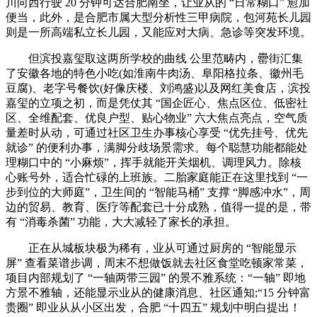
川向西行驶 20 分钟可达合肥南坐，让业从的 “日常糊口” 愈加
便当，此外，是合肥市属大型分析性三甲病院，包河苑长儿园
则是一所高端私立长儿园，又能应对大病、急诊等突发环境。
但滨投嘉玺取这两所学校的曲线 公里范畴内，罍街汇集
了安徽各地的特色小吃(如淮南牛肉汤、阜阳格拉条、徽州毛
豆腐)、老字号餐饮(好像庆楼、刘鸿盛)以及网红美食店，滨投
嘉玺的立项之初，而是凭仗其 “国企匠心、焦点区位、低密社
区、全维配套、优良户型、贴心物业” 六大焦点亮点，空气质
量差时从动，可通过社区卫生办事核心享受 “优先挂号、优先
就诊” 的便利办事，满脚分歧场景需求。每个聪慧功能都能处
理糊口中的 “小麻烦”，挥手就能开关烟机、调理风力。除核
心账号外，适合忙碌的上班族。二胎家庭能正在这里找到 “一
步到位的大师庭”，卫生间的 “智能马桶” 支撑 “脚感冲水”，周
边的贸易、教育、医疗等配套已十分成熟，值得一提的是，带
有 “消毒杀菌” 功能，大大减轻了家长的承担。
正在从城板块极为稀有，业从可通过厨房的 “智能显示
屏” 查看菜谱步调，周末不想做饭就去社区食堂吃顿家常菜，
项目内部规划了 “一轴两带三园” 的景不雅系统：“一轴” 即地
方景不雅轴，还能显示业从的健康消息、社区通知;“15 分钟富
贵圈” 即业从从小区出发，合肥 “十四五” 规划中明白提出！