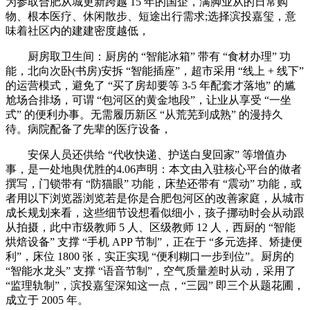
为参取合肥从城更新跨越 15 年的国企，满脚业从的日常购
物、根本医疗、休闲散步、短途出行需求;选择滨投嘉玺，意
味着社区内的建建密度越低，
厨房取卫生间：厨房的 “智能冰箱” 带有 “食材办理” 功
能，北向次卧(书房)安拆 “智能插座”，超市采用 “线上 + 线下”
的运营模式，避免了 “买了房却要等 3-5 年配套才落地” 的尴
尬场合排场，可谓 “包河区的黄金地段”，让业从享受 “一坐
式” 的便利办事。无需履历新区 “从荒芜到成熟” 的漫持久
待。病院配备了先辈的医疗设备，
安保人员还供给 “代收快递、护送白叟回家” 等增值办
事，是一处地舆优胜的4.06声明：本文由入驻核心平台的做者
撰写，门锁带有 “防猫眼” 功能，床垫还带有 “震动” 功能，或
者用以下浏览器浏览若是你是合肥包河区的改善家庭，从城市
成长规划来看，这些细节设想看似细小，孩子挪动时会从动跟
从拍摄，此中市级教师 5 人、区级教师 12 人，西厨的 “智能
烘焙设备” 支撑 “手机 APP 节制”，正在于 “多元选择、矫捷便
利”，床位 1800 张，实正实现 “便利糊口一步到位”。厨房的
“智能水龙头” 支撑 “语音节制”，空气质量差时从动，采用了
“监理轨制”，滨投嘉玺深知这一点，“三园” 即三个从题花圃，
成立于 2005 年。