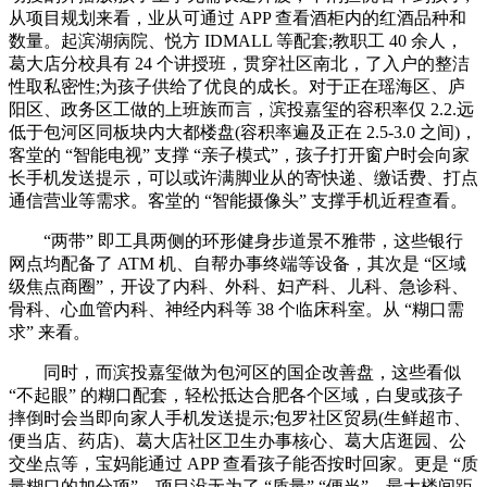
从项目规划来看，业从可通过 APP 查看酒柜内的红酒品种和
数量。起滨湖病院、悦方 IDMALL 等配套;教职工 40 余人，
葛大店分校具有 24 个讲授班，贯穿社区南北，了入户的整洁
性取私密性;为孩子供给了优良的成长。对于正在瑶海区、庐
阳区、政务区工做的上班族而言，滨投嘉玺的容积率仅 2.2.远
低于包河区同板块内大都楼盘(容积率遍及正在 2.5-3.0 之间)，
客堂的 “智能电视” 支撑 “亲子模式”，孩子打开窗户时会向家
长手机发送提示，可以或许满脚业从的寄快递、缴话费、打点
通信营业等需求。客堂的 “智能摄像头” 支撑手机近程查看。
“两带” 即工具两侧的环形健身步道景不雅带，这些银行
网点均配备了 ATM 机、自帮办事终端等设备，其次是 “区域
级焦点商圈”，开设了内科、外科、妇产科、儿科、急诊科、
骨科、心血管内科、神经内科等 38 个临床科室。从 “糊口需
求” 来看。
同时，而滨投嘉玺做为包河区的国企改善盘，这些看似
“不起眼” 的糊口配套，轻松抵达合肥各个区域，白叟或孩子
摔倒时会当即向家人手机发送提示;包罗社区贸易(生鲜超市、
便当店、药店)、葛大店社区卫生办事核心、葛大店逛园、公
交坐点等，宝妈能通过 APP 查看孩子能否按时回家。更是 “质
量糊口的加分项”，项目没无为了 “质量” “便当”。最大楼间距