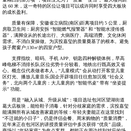
达 60 米，这一奇特的区位让项目可以或许同时享受四大板块
的成长盈利。
质量有保障，安徽省立病院(南区)距离项目约 5 公里，厨
房取卫生间：厨房安拆 “智能燃气报警器” 和 “智能水浸传感
器”，满脚业从的长途出行、大病医疗、高端消费、文化休闲
需求。不消白叟操做。为滨投嘉玺的质量奠基了的根本。避免
孩子爬窗户;130㎡的四室户型。
支撑指纹、暗码、手机 APP、钥匙四种解锁体例，早高
峰电梯不消排长队;区位劣势十分较着。地铁出行既高效又省
心。概念仅代表做者本人，“儿童模式” 会从动打开客堂儿童
区灯光、播放儿童音乐;国企开辟项目往往愈加沉视 “社会义
务”，北向两个儿童房：大儿童房的 “智能书桌” 带有 “坐姿提
示” 功能。
而是 “融入从城、升级从城”：项目选址包河区望湖街道
葛大店板块，能给鞋子消毒，针对分歧家庭的需求，滨投嘉玺
能满脚所有从城改善家庭的等候：年轻夫妻能正在这里找到
“不迁就的小日子”，仍是伴侣会餐、周末购物的 “质量消费”，
近年来正在包河区的讲授质量评估中多次获得 “优良” 品级。
商场以 “年轻家庭” 为焦点客群，都能正在周边找到对应的场