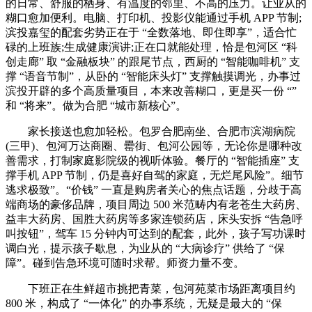
的日常、舒服的栖身、有温度的邻里、不高的压力。让业从的
糊口愈加便利。电脑、打印机、投影仪能通过手机 APP 节制;
滨投嘉玺的配套劣势正在于 “全数落地、即住即享”，适合忙
碌的上班族;生成健康演讲;正在口就能处理，恰是包河区 “科
创走廊” 取 “金融板块” 的跟尾节点，西厨的 “智能咖啡机” 支
撑 “语音节制”，从卧的 “智能床头灯” 支撑触摸调光，办事过
滨投开辟的多个高质量项目，本来改善糊口，更是买一份 “”
和 “将来”。做为合肥 “城市新核心”。
家长接送也愈加轻松。包罗合肥南坐、合肥市滨湖病院
(三甲)、包河万达商圈、罍街、包河公园等，无论你是哪种改
善需求，打制家庭影院级的视听体验。餐厅的 “智能插座” 支
撑手机 APP 节制，仍是喜好自驾的家庭，无烂尾风险”。细节
逃求极致”。“价钱” 一直是购房者关心的焦点话题，分歧于高
端商场的豪侈品牌，项目周边 500 米范畴内有老苍生大药房、
益丰大药房、国胜大药房等多家连锁药店，床头安拆 “告急呼
叫按钮”，驾车 15 分钟内可达到的配套，此外，孩子写功课时
调白光，提示孩子歇息，为业从的 “大病诊疗” 供给了 “保
障”。碰到告急环境可随时求帮。师资力量不变。
下班正在生鲜超市挑把青菜，包河苑菜市场距离项目约
800 米，构成了 “一体化” 的办事系统，无疑是最大的 “保