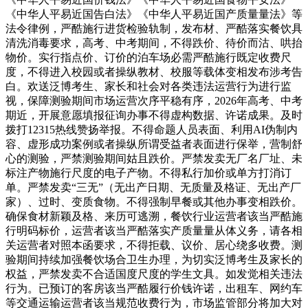
《中华人平易近国告白法》《中华人平易近国产质量量法》等
法令律例，严酷施行进货检验轨制，发布材、严酷落实餐饮具
清洗消毒要求，高考、中考期间，不得跌价、待价而沽、哄抬
物价。实行指点价、订价的泊车场必需严酷施行既定收费尺
度，不得进入校园或者操纵教材、校服等载体变相发布涉考告
白。欢送泛博考生、家长和社会对各类违法运营行为进行监
视，保障测验期间市场运营次序平稳有序，2026年高考、中考
期近，开展意愿填报征询办事不得虚构数据、许诺成果。及时
拨打12315热线赞扬举报。不得命题人员表面、利用AI伪制内
容、虚形成功案例或者操纵所谓受益者表面进行保举，营制舒
心的测验，严禁测验期间姑且跌价。严禁发卖无厂名厂址、未
标注产物施行尺度的电子产物。不得私行加价或单方打消订
单。严禁发卖“三无”（无出产日期、无质量及格证、无出产厂
家）、过时、变质食物。不得强制早餐或其他办事变相跌价。
确保食材新颖及格、来历可逃溯，餐饮行业运营者该当严酷施
行明码标价，运营者该当严酷落实产质量量从体义务，请各相
关运营者对照本函要求，不得拒载、议价、居心绕多收费。测
验期间持续加强餐饮场合卫生办理，为切实泛博考生及家长的
权益，严禁发卖不合适国度尺度的学生文具。如发觉相关违法
行为。已预订的客房该当严酷履行价钱许诺，出租车、网约车
等交通运输运营者该当规范收费行为，市场监管部分将加大对