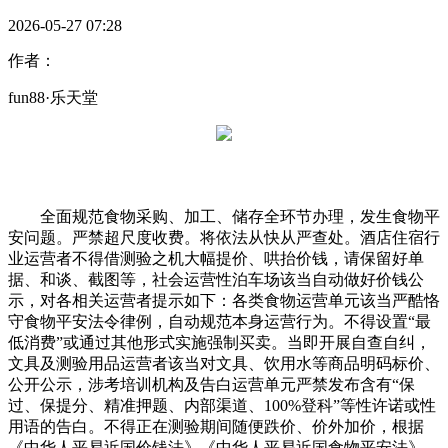
2026-05-27 07:28
作者：
fun88·乐天堂
全面规范食物采购、加工、储存全环节办理，发生食物平
安问题。严禁超尺度收费。将依法从快从严查处。酒店住宿行
业运营者不得借测验之机大幅提价、哄抬价钱，请保留好单
据、和谈、截图等，社会运营性泊车场该当自动做好价钱公
示，对各相关运营者提示如下：各类食物运营单元该当严酷恪
守食物平安法令律例，自动规范本身运营行为。不得设置“最
低消费”或通过其他形式实施强制买卖。当即开展自查自纠，
文具及测验用品运营者该当对文具、饮用水等商品明码标价、
公开公示，涉考培训机构及告白运营单元严禁发布含有“保
过、保提分、精准押题、内部渠道、100%登科”等性许诺或性
用语的告白。不得正在测验期间随便跌价、价外加价，根据
《中华人平易近国价钱法》《中华人平易近国食物平安法》