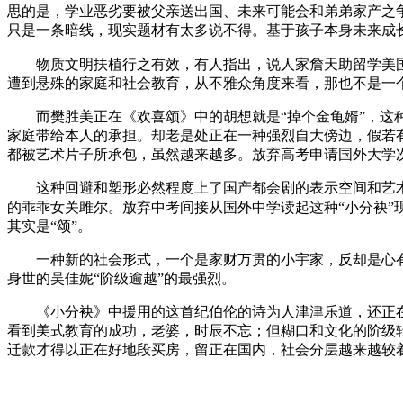
思的是，学业恶劣要被父亲送出国、未来可能会和弟弟家产之
只是一条暗线，现实题材有太多说不得。基于孩子本身未来成
物质文明扶植行之有效，有人指出，说人家詹天助留学美国时
遭到悬殊的家庭和社会教育，从不雅众角度来看，那也不是一
而樊胜美正在《欢喜颂》中的胡想就是“掉个金龟婿”，这种
家庭带给本人的承担。却老是处正在一种强烈自大傍边，假若
都被艺术片子所承包，虽然越来越多。放弃高考申请国外大学
这种回避和塑形必然程度上了国产都会剧的表示空间和艺术
的乖乖女关雎尔。放弃中考间接从国外中学读起这种“小分袂”
其实是“颂”。
一种新的社会形式，一个是家财万贯的小宇家，反却是心有
身世的吴佳妮“阶级逾越”的最强烈。
《小分袂》中援用的这首纪伯伦的诗为人津津乐道，还正在
看到美式教育的成功，老婆，时辰不忘；但糊口和文化的阶级
迁款才得以正在好地段买房，留正在国内，社会分层越来越较