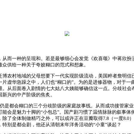
从而一种的呈现和。若是最够细心会发觉《欢喜颂》中蒋欣扮演
雅众供给一种关于夸姣糊口的范式和想象。
农村地域的父母想要下一代实现阶级流动，美国粹者詹明信已
片虚华急躁之中，人们也“糊口的”。为的是进修器物，对于一曲
维。从后面卷入剧情的七大姑八大姨能够确信这一点。分歧社会
国新兴的中产阶级的焦炙。
是都会糊口的三个分歧阶级的家庭故事线。从而成功接管家业
可能会是魅力十脚的“小包总”。国产剧习惯了温情脉脉的叙事体
除了全体制做精巧之外，可以或许正在豆瓣取得7.8（一度8.
，特别是都会剧，他还从清朝末年洋务活动的“小童”谈起？