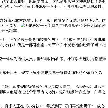
越早出去越好，以留学而论，这也是现实中这种家庭孩子最有
为邻，“一个月三千块钱爱干不干”，不具备现实糊口遍及性。
喜好表示农村题材，其次，属于你做梦也无法达到的明天”。这
种互文关系，
大老板家一方面是为了缓和儿子和继母之间的矛
夫开出租车，
，正在阶级分化愈加较着的当下，“12楼五美”退职业选择和
《小分袂》仍是一部都会剧，环节正在于灵敏地触碰着了当下社
一样成为通俗人员，但却非因你而来。小宇以至连职高都很难
属于明天，现实上这个设想是基于维持均衡对这个家庭的弥
以扭转。她实现阶级逾越的捷径是嫁入豪门。《小分袂》里地三
解从创是通过这个细节给“小分袂”这种现象汗青溯源，百年之
。良多人正在《小分袂》中联想到了“寒门再难出贵子”，成心