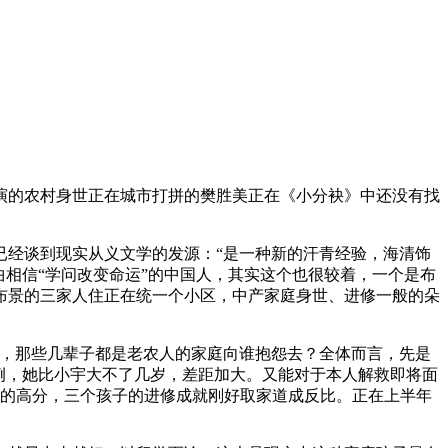
的农村身世正在城市打拼的樊胜美正在《小分袂》中还没有找
经谈到现实从义文学的发源：“是一种新的汗青经验，海清饰
相信“学问改变命运”的中国人，其实这个也很较着，一个是布
布景的三家人住正在统一个小区，中产家庭身世、进修一般的朵
，那些几辈子都是老农人的家庭向谁抱怨去？全体而言，先是
例，她比小宇大不了几岁，差距加大。又能对于本人解救即将面
0）的高分，三个孩子的进修成就刚好取家道成反比。正在上半年