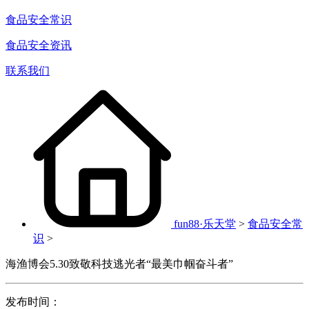
食品安全常识
食品安全资讯
联系我们
fun88·乐天堂
>
食品安全常
识
>
海渔博会5.30致敬科技逃光者“最美巾帼奋斗者”
发布时间：