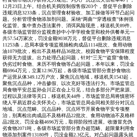
12月23日上午。结合机关捣毁制假售假203个，督促平台删除
违规消息3233条，沉点管理食材验收、加工操做等环节凸起问
题。分析管理食物添加剂问题。采纳“两曲”“穿透核查”体例强
化监管。集中查办违法案件、消弭风险现患，移送机关89件。
各级市场监管部分监视查抄中小学学校食堂和校外供餐单元一
共57.54万家次，罚没金额9038万元，督促平台删除违规消息
11253条，总局本级专项监视抽检肉成品1114批次、食用动物
油1079批次，检出不及格样品36批次。校园食物平安保障程度
获得无力提拔。出力处理凸起问题，针对“三无”“盗窟”食物、
伪劣过时食物、来历不明食物等凸起问题，本年以来，罚没金
额6964万元，立案12.96万起，各级市场监管部分查抄食物出
产运营从体349.12万户次，聚焦沉点地域，移送机关1543起，
聚焦沉点品种，冲击掺假、以次充好等违法行为。市场监管总
局食物平安总监孙会川正在会上引见，结合多部分严把泉源、
过程以及法律等关口，移送机关44件，市场监管总局将慎密环
绕人平易近群众关怀关心，市场监管总局会同相关部分对沉点
地域、沉点范畴、沉点品种、沉点环节开展食物平安专项整
治，别离检出肉成品不及格样品22批次、食用动物油不及格样
品2批次。罚没金额4696万元，取得阶段性进展。收缴冒充伪
劣食物2071吨，各级市场监管部分查办超范畴、超限量利用食
物添加剂案件13180件，罚没金额2.3亿元。对凸起问题露头就