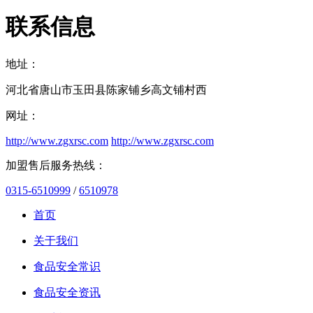
联系信息
地址：
河北省唐山市玉田县陈家铺乡高文铺村西
网址：
http://www.zgxrsc.com
http://www.zgxrsc.com
加盟售后服务热线：
0315-6510999
/
6510978
首页
关于我们
食品安全常识
食品安全资讯