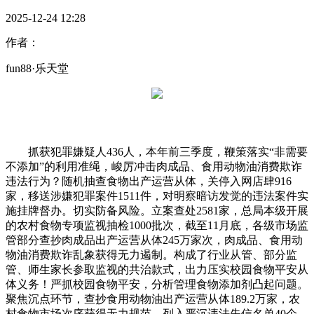
2025-12-24 12:28
作者：
fun88·乐天堂
抓获犯罪嫌疑人436人，本年前三季度，鞭策落实“非需要
不添加”的利用准绳，峻厉冲击肉成品、食用动物油消费欺诈
违法行为？随机抽查食物出产运营从体，关停入网店肆916
家，移送涉嫌犯罪案件1511件，对明察暗访发觉的违法案件实
施挂牌督办。切实防备风险。立案查处2581家，总局本级开展
的农村食物专项监视抽检1000批次，截至11月底，各级市场监
管部分查抄肉成品出产运营从体245万家次，肉成品、食用动
物油消费欺诈乱象获得无力遏制。构成了行业从管、部分监
管、师生家长参取监视的共治款式，出力压实校园食物平安从
体义务！严抓校园食物平安，分析管理食物添加剂凸起问题。
聚焦沉点环节，查抄食用动物油出产运营从体189.2万家，农
村食物市场次序获得无力规范。列入严沉违法失信名单40个，