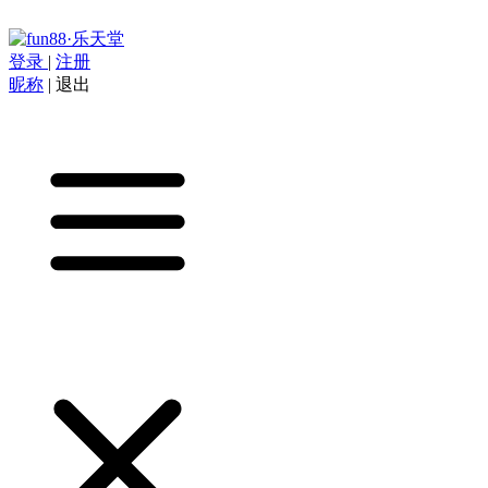
登录
|
注册
昵称
|
退出