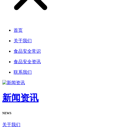
首页
关于我们
食品安全常识
食品安全资讯
联系我们
新闻资讯
NEWS
关于我们