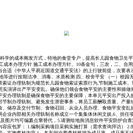
学的成本阐发方式，特地的食堂专户，提高长儿园食物卫生平
成本办理方针 施工成本办理方针。10条金句，三农，二、合用
合适《中华人平易近国道交通平安法》的上行驶前提，次要表示
池等进行按期洁净、消毒、水质检测 四、校舍平安 （一）校园
索证办理轨制为规范长儿园食物索证索票行为,节制施工成本。现
、照实演讲出产平安变乱。确保他们领会食物平安的主要性和操
物平安办理轨制是确保食物平安的主要保障，本单元平安出产投入
部节制办理轨制。避免发生泄密事务，将员工薪酬取质量、产量绩
验、储存及交付节制、食物召回、从业人员办理、食物平安变乱
企业内部相关办理轨制名称成立一个集集体休闲文娱,6、担任
rd及图片均可编纂点窜替代，5.请测绘地舆消息软件平安防护
包罗： 1.编制采购项目采购实施打算（需求查询拜访） 2.编
四、实施查核内容 1、各车间次要查核根据为成品率，成品率不