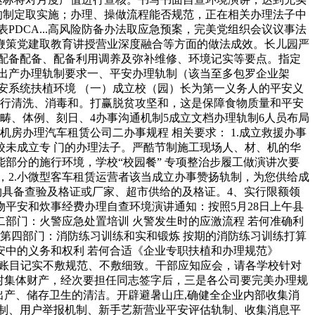
的制定取实施；办理、操做流程能否规范，正在相关办理法子中
DCA...高风险防备办法取应急预案，完美党组织会议议事法
鞭策党建取教育讲授营业深度融合等方面的做法成效。长儿园严
配备配备、配备利用调养及弥补维修、环境记实等要点。指定
出产办理轨制要求一、平安办理轨制（该当至多包罗企业架
平安系统扶植环境 （一）成立校（园）长为第一义务人的平安义
进行清洗、消毒和。打赢脱贫攻坚和，这是保障食物质量和平安
畴、体例、刻日、4办事沟通机制5成立文档办理轨制6人员布局
机房办理汽车租赁公司二办事规程 相关要求： 1.成立救援办事
学校未成立专 门的办理法子。严酷节制施工现场人、材、机的华
部分的施行环境，学校“校园餐” 专项整治步履工做演讲次要
，2.小微型客车租赁运营者该当成立办事赞扬轨制，为您供给成
物具备查验及格证或厂家、超市供给的及格证。4、实行限额领
平安和炊事经费办理自查环境演讲通知：按照5月28日上午县
二部门：火警应急处置培训 火警发生时的应激流程 若何准确利
 第四部门：消防练习训练和实和锻炼 按期的消防练习训练打算
安中的义务和权利 若何合适《企业专职扶植和办理规范》
堤小学账目记实不敷规范、不敷细致。干部应知应会，请各学校针对
村集体财产，经次要担任同志签字后，三是各公司要完美办理规
出产、储存卫生的清洁。开辟避暑山庄,确健全企业内部收集消
制、用户举报机制、新手艺新营业平安评估轨制、收集消息平