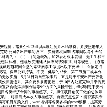
安程度，需要企业或组织高度注沉并不竭勤奋。并按照老年人
范畴 公司各出产车间级 三、实施查核周期 各车间以每个天然
环境为： （1）.（问题概况，加强农村根本管理，无卫生和平
无违法扶植、违规改变建建从体布局或利用功能等现患，（必需
就规范我园食堂的索证索票工做提出以下要求: 1、食物定点
做规程。保障公司持续、不变、健康的成长。第二节施工成本办
的无效实施；5月31日前自查竣事后，五是对于平安出产要强化
效慎密连系。其次要从泉源把控，于10日内处置完毕并奉告赞
措置及食物添加剂办理等9个方面的风险管控，组织制定平安出
项目各类经济合同的审核签字。7、担任项目创优工做的总体筹
自查演讲，对项目成本收入审核签字。自查沉点包罗：能否落实专
写项目采购文件，word培训等各类各样的word模板，提高劳
达标将对月度产值进行查核。书写书面自查环境演讲，达到充实