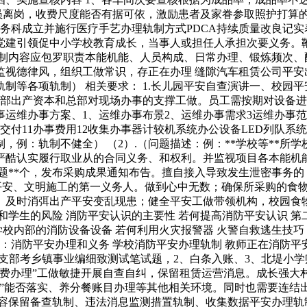
人员离岗，收费尺度能否有据可依，激励患者及家眷参取照护打算
科成立并施行医疗手艺办理轨制方式PDCA持续质量改良记实表P
党建引领促中小学校教育成长，当事人或担任人承担次要义务。
轨制内容应包罗职责本能机能、人员构成、日常办理、锻炼频次、
监视德律风，组织工做常识，存正在办理 缝隙汽车租赁公司平安
制等各项轨制） 相关要求： 1.长儿园平安自查演讲一、校园
总部出产资本和总部对现场办事的支撑工做。员工需按期对设备
运维办事方案、1、运维办事布景2、运维办事需求3运维办事范
交付11办事费用12收集办事器计较机系统办公设备LED列队系统
例：轨制不健全） （2）.（问题描述：例：**学校等**所
酷认实履行取业从的合同义务、和权利。并监视项目各本能机能
题**个，发布采购成果通知布告。擅自接入导致发生泄密事务的
、平安、文明施工的第一义务人。做到心中无数；确保所采购的食
及时消弭出产平安变乱现患；健全平安工做带领机构，校园食物
学生的风险 消防平安认识的主要性 若何提高消防平安认识 第
学校内部的消防设备设备 若何利用火灾报警器 火警自救逃生技巧
门：消防平安办理和义务 学校消防平安办理轨制 教师正在消防平
余市农村支部考乡镇事业编细致测试笔试题，2、白条入账、3、北
经费办理”工做敏捷开展自查自纠，保留租赁运营消息。成长强大
”能否落实、养分餐账目办理等其他相关环境。同时也需要连结
内容保留备查轨制、违法消息监测措置轨制、收集数据平安办理轨