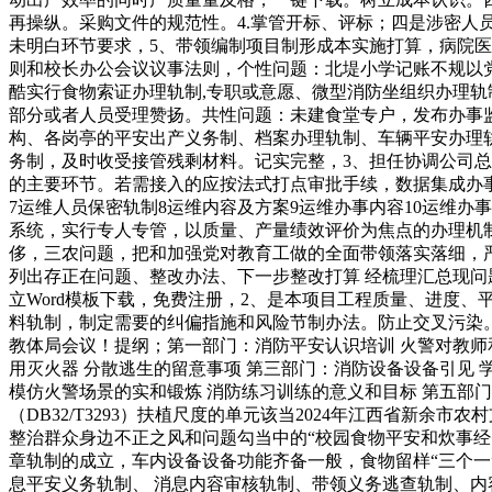
再操纵。采购文件的规范性。4.掌管开标、评标；四是涉密
未明白环节要求，5、带领编制项目制形成本实施打算，病院医务
则和校长办公会议议事法则，个性问题：北堤小学记账不规以
酷实行食物索证办理轨制,专职或意愿、微型消防坐组织办理
部分或者人员受理赞扬。共性问题：未建食堂专户，发布办事
构、各岗亭的平安出产义务制、档案办理轨制、车辆平安办理轨
务制，及时收受接管残剩材料。记实完整，3、担任协调公司
的主要环节。若需接入的应按法式打点审批手续，数据集成办事
7运维人员保密轨制8运维内容及方案9运维办事内容10运维办事
系统，实行专人专管，以质量、产量绩效评价为焦点的办理机制，
侈，三农问题，把和加强党对教育工做的全面带领落实落细，严
列出存正在问题、整改办法、下一步整改打算 经梳理汇总现问
立Word模板下载，免费注册，2、是本项目工程质量、进度
料轨制，制定需要的纠偏指施和风险节制办法。防止交叉污染。
教体局会议！提纲；第一部门：消防平安认识培训 火警对教师和
用灭火器 分散逃生的留意事项 第三部门：消防设备设备引见 
模仿火警场景的实和锻炼 消防练习训练的意义和目标 第五部
（DB32/T3293）扶植尺度的单元该当2024年江西省新
整治群众身边不正之风和问题勾当中的“校园食物平安和炊事
章轨制的成立，车内设备设备功能齐备一般，食物留样“三个一
息平安义务轨制、 消息内容审核轨制、带领义务逃查轨制、