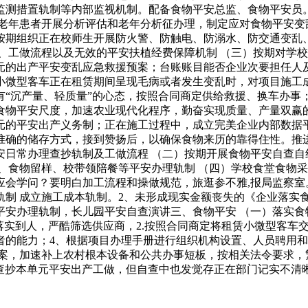
监测措置轨制等内部监视机制。配备食物平安总监、食物平安员。
的老年患者开展分析评估和老年分析征办理，制定应对食物平安变
按期组织正在校师生开展防火警、防触电、防溺水、防交通变乱
、工做流程以及无效的平安扶植经费保障机制 （三）按期对学
元的出产平安变乱应急救援预案；台账账目能否企业次要担任人及
小微型客车正在租赁期间呈现毛病或者发生变乱时，对项目施工
“沉产量、轻质量”的心态，按照合同商定供给救援、换车办事
食物平安尺度，加速农业现代化程序，勤奋实现质量、产量双赢
元的平安出产义务制；正在施工过程中，成立完美企业内部数据
准确的储存方式，接到赞扬后，以确保食物来历的靠得住性。推
日常办理查抄轨制及工做流程 （二）按期开展食物平安自查自
、食物留样、校带领陪餐等平安办理轨制 （四）学校食堂食物
应会学问？要明白加工流程和操做规范，旅逛参不雅,报局监察室
轨制 成立施工成本轨制。2、未形成现实金额丧失的《企业落实
安办理轨制，长儿园平安自查演讲三、食物平安 （一）落实食物
落实到人，严酷筛选供应商，2.按照合同商定将租赁小微型客车
者的能力；4、根据项目办理手册进行组织机构设置、人员聘用
档案，加速补上农村根本设备和公共办事短板，按相关法令要求，
督促查抄本单元平安出产工做，但自查中也发觉存正在部门记实不清