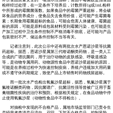
检样经过处理，在一定条件下培养后，计数所得1g或1mL检样
中所形成的霉菌菌落数。如果食品中的霉菌严重超标，将会破
坏食品的营养成分，使食品失去食用价值，还可能产生霉菌毒
素；长期食用霉菌超标的食品，可能会危害人体健康。霉菌超
标的原因，可能是原料或包装材料受到霉菌污染，也可能是生
产加工过程中卫生条件控制不严格消毒不彻底，还可能与产品
包装密封不严、储运条件控制不当等有关。
记者注意到，此次公示中还有两批次水产恩诺沙星等抗菌
药超标。据悉，恩诺沙星属第三代喹诺酮类药物，是一类人工
合成的广谱抗菌药，用于治疗动物的皮肤感染、呼吸道感染
等，是动物专属用药。动物源性食品中恩诺沙星超标的原因，
可能是在养殖过程中为快速控制疫病，养殖户违规加大用药量
或不遵守休药期规定，致使产品上市销售时药物残留超标。
而一批次水产也检出氧氟沙星超标，据悉，氧氟沙星属于
氟喹诺酮类药物，因抗菌谱广、抗菌活性强等曾被广泛用于畜
禽细菌性疾病的治疗和预防。根据相关规定，在食品动物中停
止使用氧氟沙星（动物性食品中不得检出）。
对抽检中发现的不合格产品，属地市场监管部门已责令生
产经营者查清产品流向，召回、下架不合格产品，控制风险，