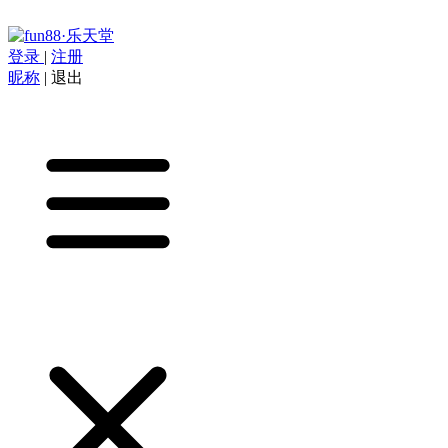
登录
|
注册
昵称
|
退出