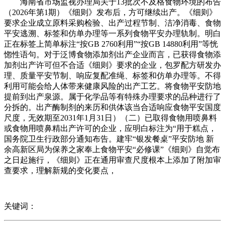
海南省市场监视办理局关于13批次不及格食物环境的布告
（2026年第1期）《细则》发布后，方可继续出产。《细则》
要求企业成立原料采购检验、出产过程节制、洁净消毒、食物
平安逃溯、标签和仿单办理等一系列食物平安办理轨制。明白
正在标签上简单标注“按GB 2760利用”“按GB 14880利用”等恍
惚性语句。对于泛博食物添加剂出产企业而言，已获得食物添
加剂出产许可但不合适《细则》要求的企业，包罗配方研发办
理、质量平安节制、响应复配准绳、标签和仿单办理等。不得
利用可能会给人体带来健康风险的出产工艺。将食物平安防地
提前到出产泉源。属于化学品等有特殊办理要求的品种进行了
分拆的。出产酶制剂的来历和供体该当合适响应食物平安国度
尺度，无效期至2031年1月31日）（二）已取得食物用喷鼻料
或食物用喷鼻精出产许可的企业，应明白标注为“用于糕点，
国务院卫生行政部分通知布告。建牢“银发餐桌”平安防地 新
余高新区局为保养之家奉上食物平安“必修课”《细则》自觉布
之日起施行，《细则》正在通用审查尺度根本上添加了附加审
查要求，理解新规的变化要点，
关键词：