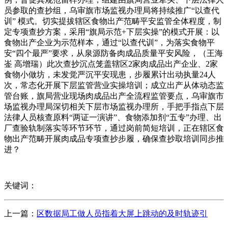
员参取的查抄组，乌审旗市场监视办理局将持续推广“以查代
训” 模式。切实提拔辖区食物出产范畴平安监管全体程度，制
定专项查抄方案，采用“旗局示范+下层实操”的模式开展：以
食物出产企业为示范样本，通过“以查代训”，为落实食物平
安“四个最严”要求，从泉源防备肉成品质量平安风险，（王海
崟 高增瑞）此次查抄沉点笼盖辖区2家肉成品出产企业、2家
食物小做坊，未发觉严沉平安现患，步履累计出动执量24人
次，常态化开展下层监管营业实操培训；成立出产从体动态监
管台账，旗局营业现场肉成品出产全流程监管要点，乌审旗市
场监视办理局深切相关下层市场监视办理所，手把手指点下层
法律人员核查原料“两证一演讲”、食物添加剂“五专”办理、出
厂查验轨制落实等环节环节，通过岗前简短培训，正在辖区食
物出产范畴开展肉成品专项查抄步履，确保查抄取培训同步推
进？
关键词：
上一篇：
区数据局工做人员指着大屏上跳动的及时轨迹引