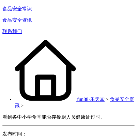
食品安全常识
食品安全资讯
联系我们
fun88·乐天堂
>
食品安全资
讯
>
看到各中小学食堂能否存餐厨人员健康证过时、
发布时间：