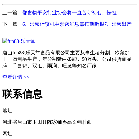
上一篇：
鄂食物平安行业协会将一直苦守初心、怯担
下一篇：
6、涉密计较机中涉密消息需按期断根7、涉密出产
唐山fun88·乐天堂食品有限公司主要从事生猪分割、冷藏加
工、肉制品生产，年分割猪白条能力50万头。公司供货商品
牌：千喜鹤、双汇、雨润、旺发等知名厂家
查看详情 >>
联系信息
地址：
河北省唐山市玉田县陈家铺乡高文铺村西
网址：