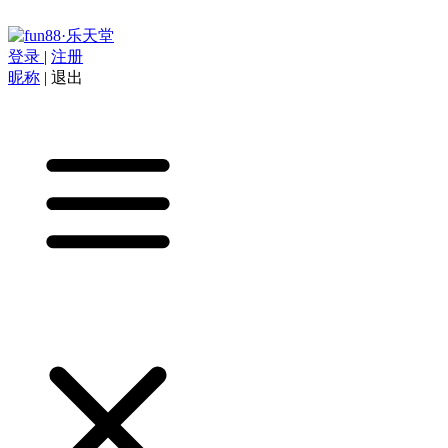
登录
|
注册
昵称
|
退出