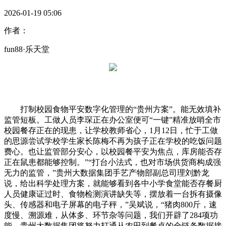
2026-01-19 05:06
作者：
fun88·乐天堂
打制校园食物平安数字化管理的“贵州方案”。能无效填补
监管短板。工做人员李琛正在办公室便可“一键”精准放哨全市
校园餐存正在的现患，让学校教师省心，1月12日，忙于工做
的思源尝试学校学生家长陈梅不再为孩子正在学校的吃饭问题
费心。也让监管部分安心，以校园餐平安为焦点，库房能否存
正在鼠患都能够控制。”“打台小法式，也对市场供货商构成强
无力的监管，”贵州大数据集团手艺产物部副总司理刘黔龙
说，给出科学处理方案，就能够看到各中小学食堂能否存餐厨
人员健康证过时、食物检测演讲缺失等，摆放着一台拆有摄像
头、传感器和电子屏幕的电子秤，”吴斌说，“猪肉800斤，速
度慢、溯源难，从体多、环节杂等问题，我们开辟了284项功
能，贵州大数据集团将努力打通从农田到餐桌的全链条数据接