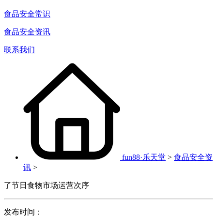
食品安全常识
食品安全资讯
联系我们
fun88·乐天堂
>
食品安全资
讯
>
了节日食物市场运营次序
发布时间：