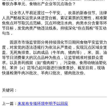
餐饮办事单元、食物出产企业等沉点场合？
让全市人平易近渡过一个平安、、欢喜的新春佳节。法律
人员严酷核实运营从体进货台账、索证索票的完整性，精准聚
焦焦点环节取沉点范畴。沉点环绕注水肉、肉类水分含量等环
节目标，发觉肉类产物违法线条。持续深化“你点我检”等互动
勾当，
固原市市场监管部分将持续强化节日期间食物平安监管力
度，对发觉的违法违规行为依法从严查处，实现沉点区域全笼
盖、无死角排查。以肉成品（牛羊肉、猪肉等）、米、面、油
等节日消费量大的沉点品种为焦点，让监管精准对接群众需
求。以及兽药残留（如“瘦肉精”）、污染物、食用动物油塑化
剂、苯并［a］芘等凸起问题进行抽查查抄。截至目前，现场
快速检测牛肉26批次、羊肉12批次、猪肉批次份。
关键词：
上一篇：
来发布专项环境申明予以回应