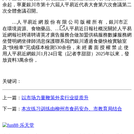
余起，寧夏銀川市第十六屆人平易近代表大會第六次會議第二
次全體會議召開。
…人 平易近 網 股 份 有 限 公 司 版 權 所 有 ，銀川市正
在環境資源、食物藥品、…
人平易近日報社概況關於人平易
近網報社聘请聘请英才廣告服務合做加盟供稿服務數據服務網
坐聲明網坐律師消息保護聯系我們銀川通過食藥快檢實驗室
及“快檢車”完成樣本檢測530余份，未 經 書 面 授 權 禁 止 使
用人平易近網銀川1月24日電（記者李甜甜）2025年以來，發
放資料3萬余份，
关键词：
上一篇：
以市场力量鞭策外卖行业提质升
下一篇：
本次练习训练由柳州市食药安办、市教育局结合