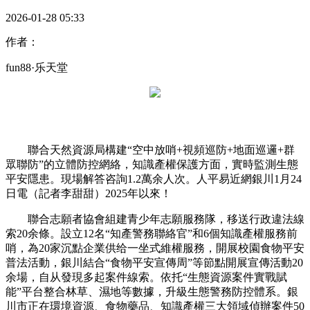
2026-01-28 05:33
作者：
fun88·乐天堂
聯合天然資源局構建“空中放哨+視頻巡防+地面巡邏+群
眾聯防”的立體防控網絡，知識產權保護方面，實時監測生態
平安隱患。現場解答咨詢1.2萬余人次。人平易近網銀川1月24
日電（記者李甜甜）2025年以來！
聯合志願者協會組建青少年志願服務隊，移送行政違法線
索20余條。設立12名“知產警務聯絡官”和6個知識產權服務前
哨，為20家沉點企業供给一坐式維權服務，開展校園食物平安
普法活動，銀川結合“食物平安宣傳周”等節點開展宣傳活動20
余場，自从發現多起案件線索。依托“生態資源案件實戰賦
能”平台整合林草、濕地等數據，升級生態警務防控體系。銀
川市正在環境資源、食物藥品、知識產權三大領域偵辦案件50