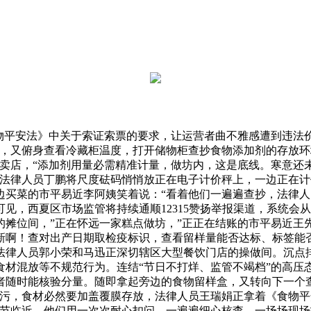
平安法》中关于索证索票的要求，让运营者曲不雅感遭到违法价
肉，又俯身查看冷藏柜温度，打开储物柜查抄食物添加剂的存放
点专卖店，“添加剂用量必需精准计量，做坊内，这是底线。寒意
。法律人员丁鹏将尺度砝码悄悄放正在电子计价秤上，一边正在计
边买菜的市平易近李阿姨笑着说：“看着他们一遍遍查抄，法律人
见，西夏区市场监管将持续通顺12315赞扬举报渠道，系统会
摊位间，”正在怀远一家糕点做坊，”正正在结账的市平易近王
新啊！查对出产日期取检疫标识，查看留样量能否达标、标签能
法律人员郭小荣和马迅正深切辖区大型餐饮门店的操做间。沉点排
材混放等不规范行为。连结“节日不打烊、监管不竭档”的高压
随时能核验分量。随即拿起旁边的食物留样盒，又转向下一个查抄
污，食材必然要加盖覆膜存放，法律人员王瑞娟正拿着《食物平
春节临近，他们用一次次耐心扣问、一遍遍细心核查、一场场现