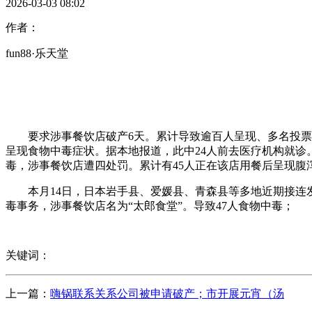
2026-03-03 08:02
作者：
fun88·乐天堂
要求涉事餐饮店破产6天。累计导致逾百人呈现、多名投票坐
呈现食物中毒症状。据本地报道，此中24人前去医疗机构就诊
毒，涉事餐饮店遭四处罚。累计有45人正在该店用餐后呈现腹
本月14日，日本岩手县、爱媛县、青森县等多地近期接连发
毒事务，涉事餐饮店名为“太郎食堂”。导致47人食物中毒；
关键词：
上一篇：
嗨锅联系关系公司被申请破产；市开展元宵（汤