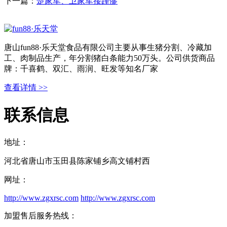
下一篇：
楚家军、卫家军接踵惨
唐山fun88·乐天堂食品有限公司主要从事生猪分割、冷藏加
工、肉制品生产，年分割猪白条能力50万头。公司供货商品
牌：千喜鹤、双汇、雨润、旺发等知名厂家
查看详情 >>
联系信息
地址：
河北省唐山市玉田县陈家铺乡高文铺村西
网址：
http://www.zgxrsc.com
http://www.zgxrsc.com
加盟售后服务热线：