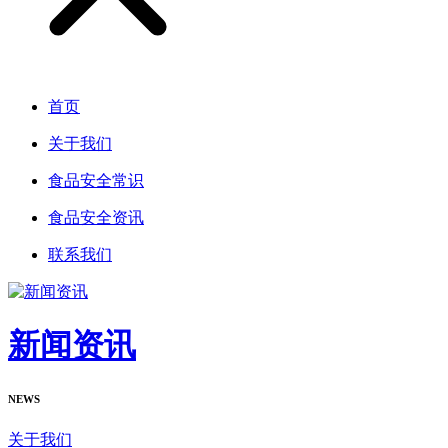
首页
关于我们
食品安全常识
食品安全资讯
联系我们
新闻资讯
NEWS
关于我们