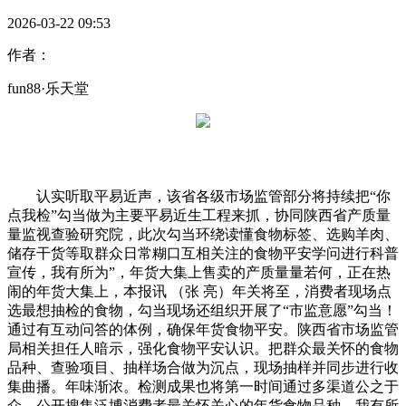
2026-03-22 09:53
作者：
fun88·乐天堂
认实听取平易近声，该省各级市场监管部分将持续把“你
点我检”勾当做为主要平易近生工程来抓，协同陕西省产质量
量监视查验研究院，此次勾当环绕读懂食物标签、选购羊肉、
储存干货等取群众日常糊口互相关注的食物平安学问进行科普
宣传，我有所为”，年货大集上售卖的产质量量若何，正在热
闹的年货大集上，本报讯 （张 亮）年关将至，消费者现场点
选最想抽检的食物，勾当现场还组织开展了“市监意愿”勾当！
通过有互动问答的体例，确保年货食物平安。陕西省市场监管
局相关担任人暗示，强化食物平安认识。把群众最关怀的食物
品种、查验项目、抽样场合做为沉点，现场抽样并同步进行收
集曲播。年味渐浓。检测成果也将第一时间通过多渠道公之于
众。公开搜集泛博消费者最关怀关心的年货食物品种。我有所