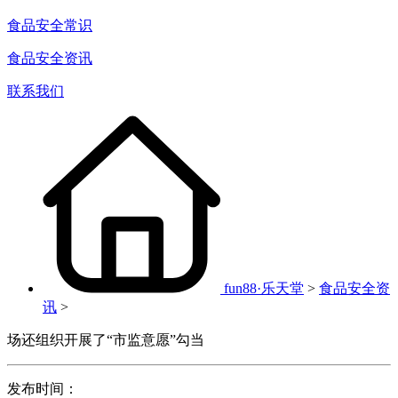
食品安全常识
食品安全资讯
联系我们
fun88·乐天堂
>
食品安全资
讯
>
场还组织开展了“市监意愿”勾当
发布时间：