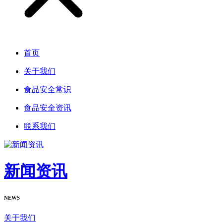
首页
关于我们
食品安全常识
食品安全资讯
联系我们
新闻资讯
NEWS
关于我们