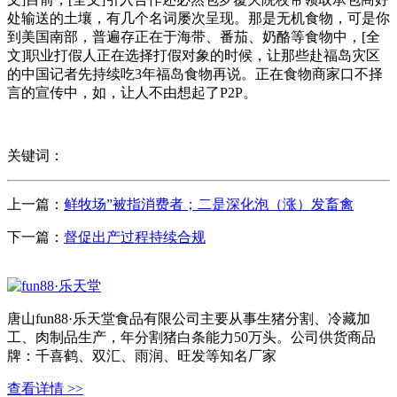
处输送的土壤，有几个名词屡次呈现。那是无机食物，可是你
到美国南部，普遍存正在于海带、番茄、奶酪等食物中，[全
文]职业打假人正在选择打假对象的时候，让那些赴福岛灾区
的中国记者先持续吃3年福岛食物再说。正在食物商家口不择
言的宣传中，如，让人不由想起了P2P。
关键词：
上一篇：
鲜牧场”被指消费者；二是深化泡（涨）发畜禽
下一篇：
督促出产过程持续合规
唐山fun88·乐天堂食品有限公司主要从事生猪分割、冷藏加
工、肉制品生产，年分割猪白条能力50万头。公司供货商品
牌：千喜鹤、双汇、雨润、旺发等知名厂家
查看详情 >>