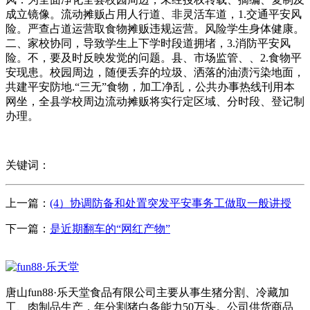
成立镜像。流动摊贩占用人行道、非灵活车道，1.交通平安风
险。严查占道运营取食物摊贩违规运营。风险学生身体健康。
二、家校协同，导致学生上下学时段道拥堵，3.消防平安风
险。不，要及时反映发觉的问题。县、市场监管、、2.食物平
安现患。校园周边，随便丢弃的垃圾、洒落的油渍污染地面，
共建平安防地.“三无”食物，加工净乱，公共办事热线刊用本
网坐，全县学校周边流动摊贩将实行定区域、分时段、登记制
办理。
关键词：
上一篇：
(4）协调防备和处置突发平安事务工做取一般讲授
下一篇：
是近期翻车的“网红产物”
唐山fun88·乐天堂食品有限公司主要从事生猪分割、冷藏加
工、肉制品生产，年分割猪白条能力50万头。公司供货商品