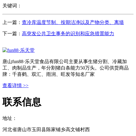
关键词：
上一篇：
查冷库温度节制、按期洁净以及产物分类、离墙
下一篇：
高突发公共卫生事务的识别和应急措置能力
唐山fun88·乐天堂食品有限公司主要从事生猪分割、冷藏加
工、肉制品生产，年分割猪白条能力50万头。公司供货商品
牌：千喜鹤、双汇、雨润、旺发等知名厂家
查看详情 >>
联系信息
地址：
河北省唐山市玉田县陈家铺乡高文铺村西