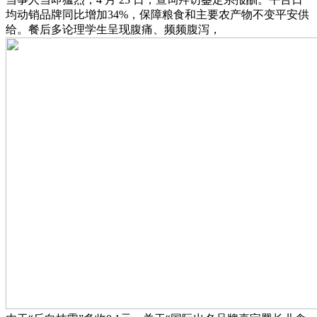
均动销品牌同比增加34%，保障粮食和主要农产物不变平安供
给。餐后多论理学生呈现腹痛、频频腹泻，