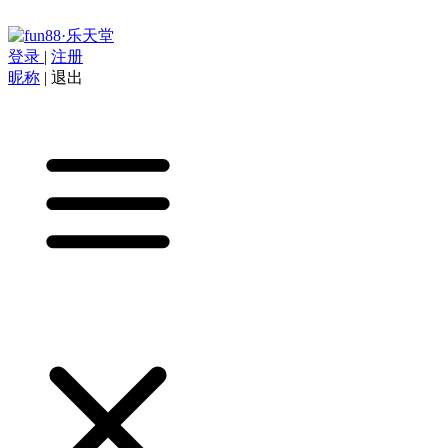
登录
|
注册
昵称
|
退出