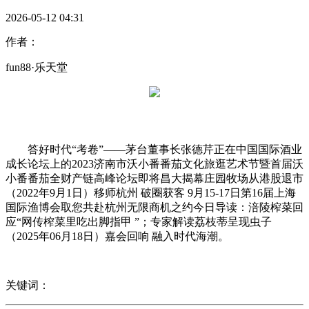
2026-05-12 04:31
作者：
fun88·乐天堂
答好时代“考卷”——茅台董事长张德芹正在中国国际酒业
成长论坛上的2023济南市沃小番番茄文化旅逛艺术节暨首届沃
小番番茄全财产链高峰论坛即将昌大揭幕庄园牧场从港股退市
（2022年9月1日）移师杭州 破圈获客 9月15-17日第16届上海
国际渔博会取您共赴杭州无限商机之约今日导读：涪陵榨菜回
应“网传榨菜里吃出脚指甲 ”；专家解读荔枝蒂呈现虫子
（2025年06月18日）嘉会回响 融入时代海潮。
关键词：