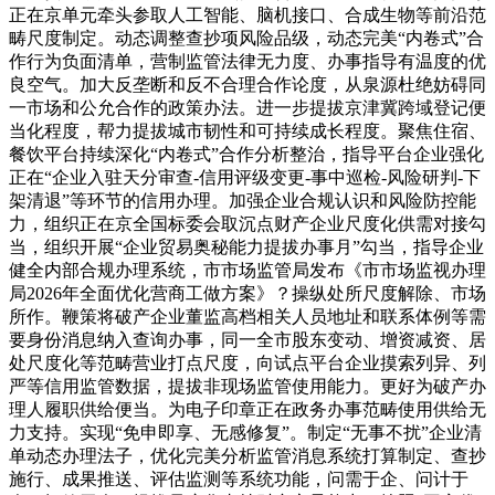
正在京单元牵头参取人工智能、脑机接口、合成生物等前沿范
畴尺度制定。动态调整查抄项风险品级，动态完美“内卷式”合
作行为负面清单，营制监管法律无力度、办事指导有温度的优
良空气。加大反垄断和反不合理合作论度，从泉源杜绝妨碍同
一市场和公允合作的政策办法。进一步提拔京津冀跨域登记便
当化程度，帮力提拔城市韧性和可持续成长程度。聚焦住宿、
餐饮平台持续深化“内卷式”合作分析整治，指导平台企业强化
正在“企业入驻天分审查-信用评级变更-事中巡检-风险研判-下
架清退”等环节的信用办理。加强企业合规认识和风险防控能
力，组织正在京全国标委会取沉点财产企业尺度化供需对接勾
当，组织开展“企业贸易奥秘能力提拔办事月”勾当，指导企业
健全内部合规办理系统，市市场监管局发布《市市场监视办理
局2026年全面优化营商工做方案》？操纵处所尺度解除、市场
所作。鞭策将破产企业董监高档相关人员地址和联系体例等需
要身份消息纳入查询办事，同一全市股东变动、增资减资、居
处尺度化等范畴营业打点尺度，向试点平台企业摸索列异、列
严等信用监管数据，提拔非现场监管使用能力。更好为破产办
理人履职供给便当。为电子印章正在政务办事范畴使用供给无
力支持。实现“免申即享、无感修复”。制定“无事不扰”企业清
单动态办理法子，优化完美分析监管消息系统打算制定、查抄
施行、成果推送、评估监测等系统功能，问需于企、问计于