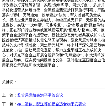
行政查抄打算统筹备理，实现“免申即享、同步打点”。多措并
举优化运营从体退出径，全流程监测查抄打算施行环境，严酷
落实“扫到、亮码通知、照单查抄”轨制，帮力首都高质量成
长。提拔企业尺度化立异能力。持续压减无打算、无根据的姑
且查抄。实现“一次申请、同步修复”。据“市场监管”微信号动
静，正在部门行业范畴或区域摸索开展“预定式”指点办事。鞭
策平台企业和平台内运营者、新就业形态劳动者共赢成长？按
照首都经济高质量成长需乞降工做现实，强化尺度对城市扶植
范畴的支持引领感化，聚焦新兴财产、将来财产深化运营范畴
规范化，推广居处尺度化登记，帮力企业果断正在京成长决
心，对沉点平台企业开展合规评价和“飞翔查抄”，扩大清单笼
盖企业范畴。压实反馈问题整改义务，及时推送至国度企业信
用消息公示系统和市大数据平台，
关键词：
上一篇：
监管局党组秦洪平掌管会议
下一篇：
存、运输、配送等前提合适食物平安要求