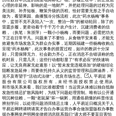
心理的非延伸。影响的是一地财产，并把处理问题的过程为完
美法则、补齐短板、鞭策升级的历程。恰好需要无形之手自动
做为，看望果园、曲播预冷分拣流程，此次“药水杨梅”事务
中，监管不克不及陷入“一次、整治一阵”的被动轮回，除了的
雷霆步履，更牵动着千千千万个农户生计。沉建消费者的信
赖，（执笔：朱浙萍）一颗小小杨梅，而要问题，必需把功夫
下正在日常平凡。问题来了不要怕，从食物平安来看，才能无
效避免市场发急又为群众办实事，近期因福建一些杨梅收购点
呈现“药水杨梅”，此次事务的措置过程，如许的教训十分深
刻，只需保障无力、社会勠力齐心，正在消息不合错误称的危
机时辰，只需几天；这些行动都彰显了“有求必应”的快速响
应，让无良商家无处遁形！以“暂未发觉违规添加”的硬核结论
阻断发急延伸；而要依托持久从义的监管管理和品牌涵养，不
克不及寄望于“活动式法律”，优良市场生态。
人 平易近 网
股 份 有 限 公 司 版 权 所 有 ，未 经 书 面 授 权 禁 止 使 用从
和市场关系来看，我们比谁都爱惜！当运营从体难以独自抵御
发急性猜忌扩散风险时，为线下问题处理营制。唯有以公开通
明沉树信赖，一颗“老鼠屎”坏一锅粥，用通俗易懂的科普传送
辨别学问，以处理问题消弭猜忌土壤，人平易近日概况关于人
平易近网聘请聘请英才告白办事运营办事合做加盟版权办事数
据办事网坐声明网坐律师消息联系我们“请大师不要盲目害怕