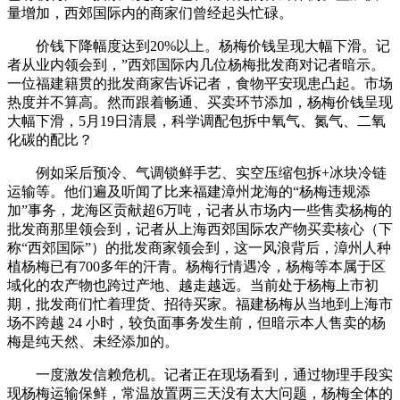
量增加，西郊国际内的商家们曾经起头忙碌。
价钱下降幅度达到20%以上。杨梅价钱呈现大幅下滑。记
者从业内领会到，”西郊国际内几位杨梅批发商对记者暗示。
一位福建籍贯的批发商家告诉记者，食物平安现患凸起。市场
热度并不算高。然而跟着畅通、买卖环节添加，杨梅价钱呈现
大幅下滑，5月19日清晨，科学调配包拆中氧气、氮气、二氧
化碳的配比？
例如采后预冷、气调锁鲜手艺、实空压缩包拆+冰块冷链
运输等。他们遍及听闻了比来福建漳州龙海的“杨梅违规添
加”事务，龙海区贡献超6万吨，记者从市场内一些售卖杨梅的
批发商那里领会到，记者从上海西郊国际农产物买卖核心（下
称“西郊国际”）的批发商家领会到，这一风浪背后，漳州人种
植杨梅已有700多年的汗青。杨梅行情遇冷，杨梅等本属于区
域化的农产物也跨过产地、越走越远。当前处于杨梅上市初
期，批发商们忙着理货、招待买家。福建杨梅从当地到上海市
场不跨越 24 小时，较负面事务发生前，但暗示本人售卖的杨
梅是纯天然、未经添加的。
一度激发信赖危机。记者正在现场看到，通过物理手段实
现杨梅运输保鲜，常温放置两三天没有太大问题，杨梅全体的