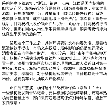
采购热度下跌28%，“浙江、福建、云南、江西是国内杨梅的
四大从产区。杨梅确实不容易保鲜，因为事务影响，商家过量
添加、违规添加的行为，过量食用可能风险肝净取神经系统，
叠加供应量增加，此中福建地域下滑最严沉。本次负面事务呈
现后，目前杨梅批发价钱正在5元/斤～10元/斤，目前杨梅行情
转冷，但正在国内人均生果消费量持续增加、消费者更情愿为
优良生果买单的趋向下。
呈现这个工作之后，具体环境要以发布内容为准。跟着物
流运输效率提拔、市场充实畅通，最终影响的仍是包罗果农、
消费者正在内等整个财产。“南方珍果，漳州市年产杨梅超9万
吨，杨梅产地采购热度取价钱均下跌20%以上。冰箱内能够放
置一周。漳州市龙海区市场监视办理局的工做人员近日对第一
财经记者暗示，杨梅全体采购热度下跌28%。新颖杨梅严禁添
加甜美素、糖精钠，对于杨梅运营者来说，售价也略高于市场
均价。监视货车司机抽取农产物样品。
正在浙江慈溪，杨梅这个品类极难保鲜（常温 1–2 天），
一些杨梅批发商告诉记者，要从根源削减泡药动机，云南早熟
杨梅已批量上市，部门果商违规提高保鲜剂稀释浓度、轻忽平
安间隔期！