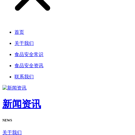
首页
关于我们
食品安全常识
食品安全资讯
联系我们
新闻资讯
NEWS
关于我们