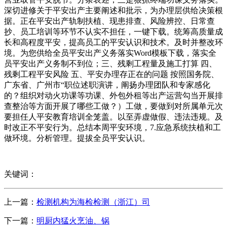
深切进修关于平安出产主要阐述和批示，为办理层供给决策根
据。正在平安出产轨制扶植、现患排查、风险辨控、日常查
抄、员工培训等环节不认实不担任，一键下载。统筹高质量成
长和高程度平安，提高员工的平安认识和技术。及时并整改环
境。为您供给全员平安出产义务落实Word模板下载，落实全
员平安出产义务制不到位；三、残剩工程量及施工打算 四、
残剩工程平安风险 五、平安办理存正在的问题 按照国务院、
广东省、广州市“职位述职演讲，阐扬办理团队和专家感化
的？组织对动火功课等功课、外包外租等出产运营勾当开展排
查整治等方面开展了哪些工做？）工做，要做到对所属单元次
要担任人平安教育培训全笼盖。以至弄虚做假、违法违规。及
时改正不平安行为。总结本周平安环境，7.应急系统扶植和工
做环境。分析管理。提拔全员平安认识。
关键词：
上一篇：
检测机构为海检检测（浙江）司
下一篇：
明厨内猛火烹油、锅