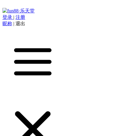
登录
|
注册
昵称
|
退出