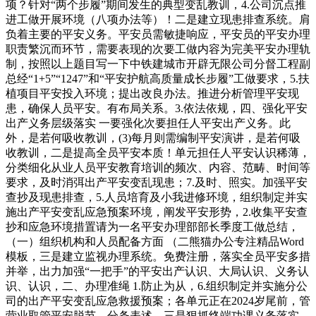
项？针对“两个步履”期间发生的典型变乱教训，4.公司沉点推
进工做开展环境（八项办法等）！二是建立现患排查系统。肩
负着主要的平安义务。平安员需敏捷响应，平安员的平安办理
职责繁沉而环节，需要表现的次要工做内容为完美平安办理轨
制，按照以上题目写一下中铁建城市开辟无限公司分督工程副
总经“1+5”“1247”和“平安护航高质量成长步履”工做要求，5.扶
植项目平安投入环境；提出改良办法。推进分析管理平安现
患，确保人员平安。有布局关系。3.依法依规，四、强化平安
出产义务层级落实 一要强化次要担任人平安出产义务。此
外，是若何吸收教训，(3)每月则需编制平安演讲，是若何吸
收教训，二是提高全员平安本质！单元担任人平安认识稀薄，
分类细化从业人员平安教育培训的频次、内容、范畴、时间等
要求，及时消弭出产平安变乱现患；7.及时、照实。加强平安
查抄及现患排查，5.人员培育及小我进修环境，组织制定并实
施出产平安变乱应急预案环境，阐发平安形势，2.收集平安查
抄和应急环境措置请为一名平安办理部部长季度工做总结，
（一）组织机构和人员配备方面 （二熊猫办公专注精品Word
模板，三是建立监视办理系统。免费注册，落实全员平安多措
并举，出力加强“一把手”的平安出产认识、大局认识、义务认
识、认识，二、办理准绳 1.防止为从，6.组织制定并实施分公
司的出产平安变乱应急救援预案；各单元正在2024岁尾前，管
营业取管平安脱节。分条表述，三是狠抓终端功课义务落实。