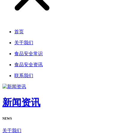
首页
关于我们
食品安全常识
食品安全资讯
联系我们
新闻资讯
NEWS
关于我们