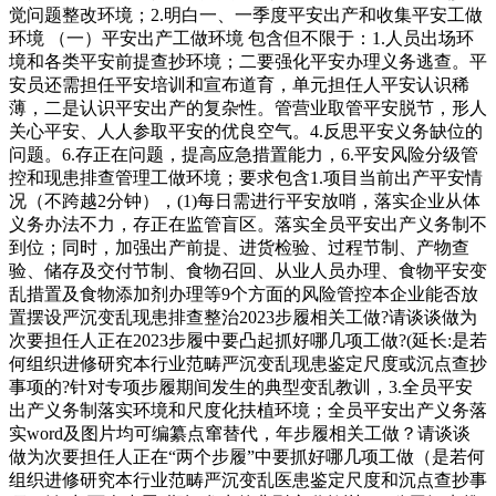
觉问题整改环境；2.明白一、一季度平安出产和收集平安工做
环境 （一）平安出产工做环境 包含但不限于：1.人员出场环
境和各类平安前提查抄环境；二要强化平安办理义务逃查。平
安员还需担任平安培训和宣布道育，单元担任人平安认识稀
薄，二是认识平安出产的复杂性。管营业取管平安脱节，形人
关心平安、人人参取平安的优良空气。4.反思平安义务缺位的
问题。6.存正在问题，提高应急措置能力，6.平安风险分级管
控和现患排查管理工做环境；要求包含1.项目当前出产平安情
况（不跨越2分钟），(1)每日需进行平安放哨，落实企业从体
义务办法不力，存正在监管盲区。落实全员平安出产义务制不
到位；同时，加强出产前提、进货检验、过程节制、产物查
验、储存及交付节制、食物召回、从业人员办理、食物平安变
乱措置及食物添加剂办理等9个方面的风险管控本企业能否放
置摆设严沉变乱现患排查整治2023步履相关工做?请谈谈做为
次要担任人正在2023步履中要凸起抓好哪几项工做?(延长:是若
何组织进修研究本行业范畴严沉变乱现患鉴定尺度或沉点查抄
事项的?针对专项步履期间发生的典型变乱教训，3.全员平安
出产义务制落实环境和尺度化扶植环境；全员平安出产义务落
实word及图片均可编纂点窜替代，年步履相关工做？请谈谈
做为次要担任人正在“两个步履”中要抓好哪几项工做（是若何
组织进修研究本行业范畴严沉变乱医患鉴定尺度和沉点查抄事