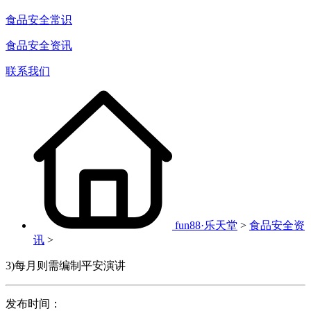
食品安全常识
食品安全资讯
联系我们
fun88·乐天堂
>
食品安全资
讯
>
3)每月则需编制平安演讲
发布时间：