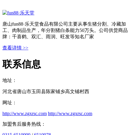
唐山fun88·乐天堂食品有限公司主要从事生猪分割、冷藏加
工、肉制品生产，年分割猪白条能力50万头。公司供货商品
牌：千喜鹤、双汇、雨润、旺发等知名厂家
查看详情 >>
联系信息
地址：
河北省唐山市玉田县陈家铺乡高文铺村西
网址：
http://www.zgxrsc.com
http://www.zgxrsc.com
加盟售后服务热线：
0315-6510999
/
6510978