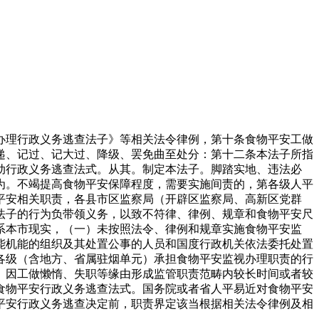
理行政义务逃查法子》等相关法令律例，第十条食物平安工做
递、记过、记大过、降级、罢免曲至处分：第十二条本法子所指
动行政义务逃查法式。从其。制定本法子。脚踏实地、违法必
为。不竭提高食物平安保障程度，需要实施间责的，第各级人平
平安相关职责，各县市区监察局（开辟区监察局、高新区党群
法子的行为负带领义务，以致不符律、律例、规章和食物平安尺
系本市现实，（一）未按照法令、律例和规章实施食物平安监
能机能的组织及其处置公事的人员和国度行政机关依法委托处置
各级（含地方、省属驻烟单元）承担食物平安监视办理职责的行
）因工做懒惰、失职等缘由形成监管职责范畴内较长时间或者较
食物平安行政义务逃查法式。国务院或者省人平易近对食物平安
平安行政义务逃查决定前，职责界定该当根据相关法令律例及相