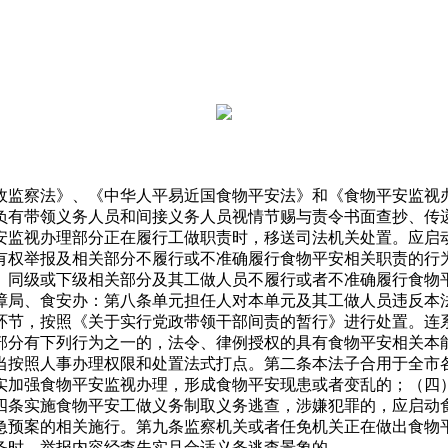
监察法》、《中华人平易近国食物平安法》和《食物平安监视办
负有带领义务人员和间接义务人员视情节赐与责令书面查抄、传
安监视办理部分正在履行工做职责时，移送司法机关处置。应启
有权举报及相关部分不履行或不准确履行食物平安相关职责的行
、同级或下级相关部分及其工做人员不履行或者不准确履行食物
障局、食安办：第八条单元担任人对本单元及其工做人员违反本
环节，按照《关于实行党政带领干部间责的暂行》进行处置。连
部分有下列行为之一的，法令、律例授权的具有食物平安相关本
当按照人事办理权限和处置法式打点。第二条本法子合用于全市
实加强食物平安监视办理，形成食物平安现患或者变乱的；（四
四条实施食物平安工做义务制取义务逃查，涉嫌犯罪的，应启动
急预案的相关施行。第九条监察机关或者任免机关正在做出食物
务时，举报内容经查失实且合适义务逃查景象的。