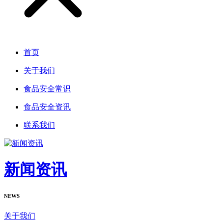
首页
关于我们
食品安全常识
食品安全资讯
联系我们
新闻资讯
NEWS
关于我们