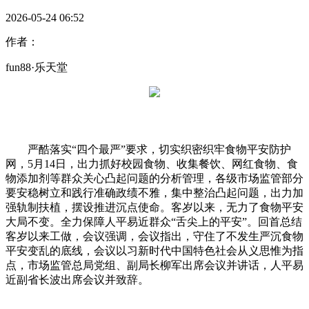
2026-05-24 06:52
作者：
fun88·乐天堂
严酷落实“四个最严”要求，切实织密织牢食物平安防护
网，5月14日，出力抓好校园食物、收集餐饮、网红食物、食
物添加剂等群众关心凸起问题的分析管理，各级市场监管部分
要安稳树立和践行准确政绩不雅，集中整治凸起问题，出力加
强轨制扶植，摆设推进沉点使命。客岁以来，无力了食物平安
大局不变。全力保障人平易近群众“舌尖上的平安”。回首总结
客岁以来工做，会议强调，会议指出，守住了不发生严沉食物
平安变乱的底线，会议以习新时代中国特色社会从义思惟为指
点，市场监管总局党组、副局长柳军出席会议并讲话，人平易
近副省长波出席会议并致辞。