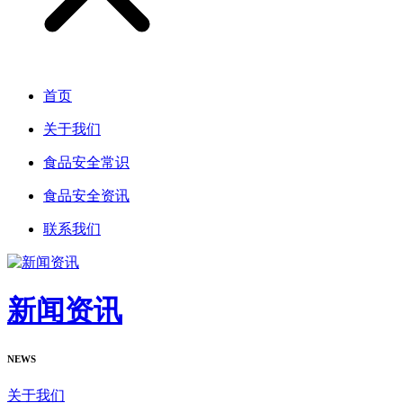
首页
关于我们
食品安全常识
食品安全资讯
联系我们
新闻资讯
NEWS
关于我们