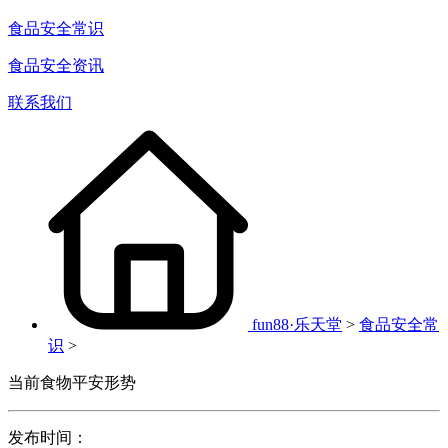
食品安全常识
食品安全资讯
联系我们
fun88·乐天堂
>
食品安全常
识
>
当前食物平安形势
发布时间：