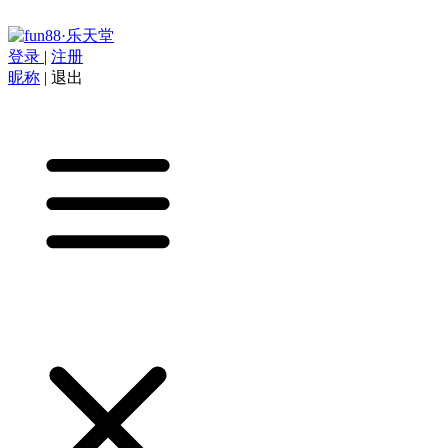
登录
|
注册
昵称
|
退出