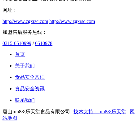
网址：
http://www.zgxrsc.com
http://www.zgxrsc.com
加盟售后服务热线：
0315-6510999
/
6510978
首页
关于我们
食品安全常识
食品安全资讯
联系我们
唐山fun88·乐天堂食品有限公司 |
技术支持：fun88·乐天堂
|
网
站地图