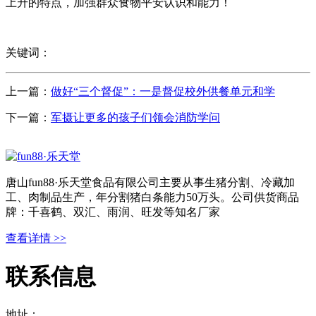
上升的特点，加强群众食物平安认识和能力！
关键词：
上一篇：
做好“三个督促”：一是督促校外供餐单元和学
下一篇：
军摄让更多的孩子们领会消防学问
唐山fun88·乐天堂食品有限公司主要从事生猪分割、冷藏加
工、肉制品生产，年分割猪白条能力50万头。公司供货商品
牌：千喜鹤、双汇、雨润、旺发等知名厂家
查看详情 >>
联系信息
地址：