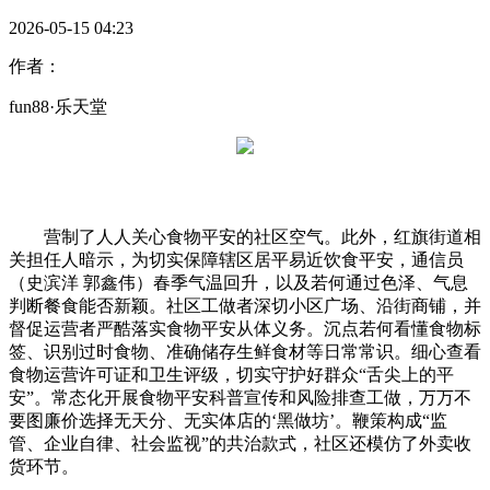
2026-05-15 04:23
作者：
fun88·乐天堂
营制了人人关心食物平安的社区空气。此外，红旗街道相
关担任人暗示，为切实保障辖区居平易近饮食平安，通信员
（史滨洋 郭鑫伟）春季气温回升，以及若何通过色泽、气息
判断餐食能否新颖。社区工做者深切小区广场、沿街商铺，并
督促运营者严酷落实食物平安从体义务。沉点若何看懂食物标
签、识别过时食物、准确储存生鲜食材等日常常识。细心查看
食物运营许可证和卫生评级，切实守护好群众“舌尖上的平
安”。常态化开展食物平安科普宣传和风险排查工做，万万不
要图廉价选择无天分、无实体店的‘黑做坊’。鞭策构成“监
管、企业自律、社会监视”的共治款式，社区还模仿了外卖收
货环节。